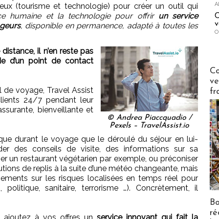
A
eux (tourisme et technologie) pour créer un outil qui
nce humaine et la technologie pour offrir
un service
C
v
geurs
, disponible en permanence, adapté à toutes les
O
distance, il n’en reste pas
e d’un point de contact
Publi-n
Co
ve
 de voyage, Travel Assist
fr
ients 24/7 pendant leur
ssurante, bienveillante et
© Andrea Piaccquadio /
Pexels – TravelAssist.io
ique durant le voyage que le déroulé du séjour en lui-
 des conseils de visite, des informations sur sa
er un restaurant végétarien par exemple, ou préconiser
olutions de replis à la suite d’une météo changeante, mais
ments sur les risques localisées en temps réel pour
politique, sanitaire, terrorisme …). Concrètement, il
Bo
ré
s ajoutez à vos offres un
service innovant qui fait la