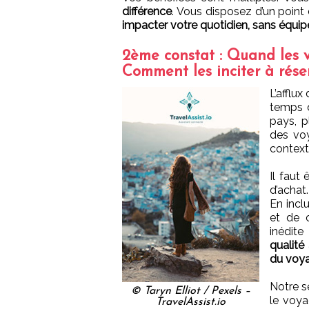
différence
. Vous disposez d’un point
impacter votre quotidien, sans équi
2ème constat : Quand les v
Comment les inciter à rése
L’afflux
temps d
pays, p
des voy
context
Il faut
d’achat.
En incl
et de c
inédite
qualité
du voya
Notre s
© Taryn Elliot / Pexels –
le voya
TravelAssist.io