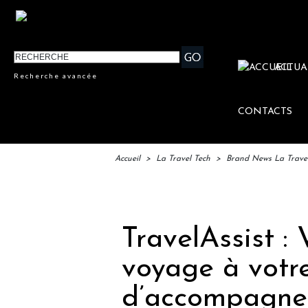
ACTUA
Recherche avancée
CONTACTS
Accueil
>
La Travel Tech
>
Brand News La Trave
IFTM
TravelAssist :
voyage à votr
d’accompagner