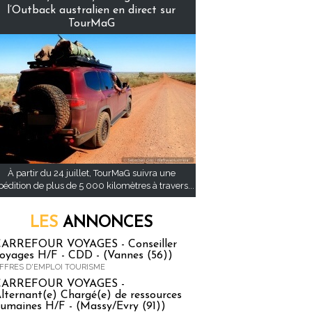
l’Outback australien en direct sur
TourMaG
À partir du 24 juillet, TourMaG suivra une
pédition de plus de 5 000 kilomètres à travers...
LES
ANNONCES
ARREFOUR VOYAGES - Conseiller
oyages H/F - CDD - (Vannes (56))
FFRES D'EMPLOI TOURISME
CARREFOUR VOYAGES -
lternant(e) Chargé(e) de ressources
umaines H/F - (Massy/Evry (91))