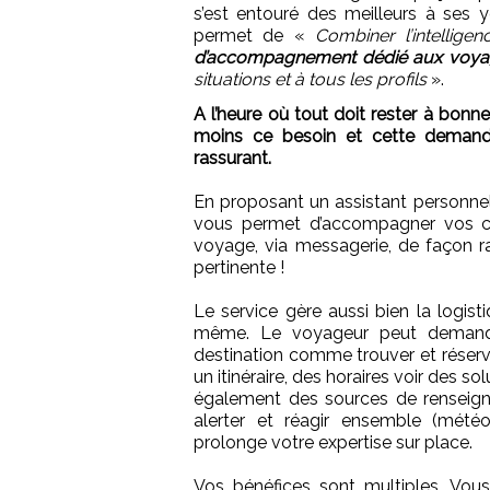
s’est entouré des meilleurs à ses y
permet de «
Combiner l’intellige
d’accompagnement dédié aux voya
situations et à tous les profils
».
A l’heure où tout doit rester à bonne 
moins ce besoin et cette demand
rassurant.
En proposant un assistant personnel
vous permet d’accompagner vos cl
voyage, via messagerie, de façon ra
pertinente !
Le service gère aussi bien la logist
même. Le voyageur peut demander
destination comme trouver et réserv
un itinéraire, des horaires voir des s
également des sources de renseigne
alerter et réagir ensemble (météo, 
prolonge votre expertise sur place.
Vos bénéfices sont multiples. Vou