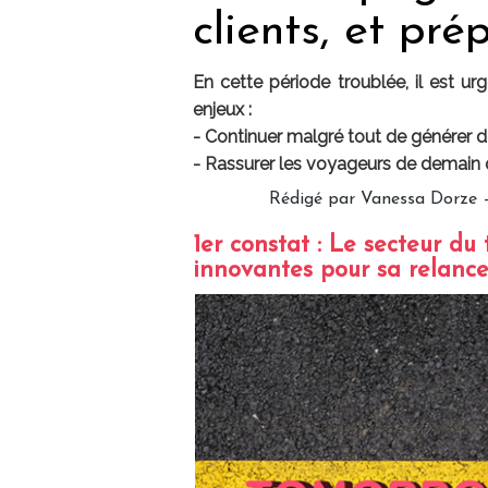
clients, et prép
En cette période troublée, il est ur
enjeux :
- Continuer malgré tout de générer de
- Rassurer les voyageurs de demain 
Rédigé par Vanessa Dorze – 
1er constat : Le secteur du
innovantes pour sa relance