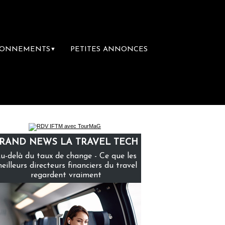
BONNEMENTS
PETITES ANNONCES
▼
emière librairie du voyage
Le groupe Saint
RAND NEWS LA TRAVEL TECH
u-delà du taux de change - Ce que les
eilleurs directeurs financiers du travel
regardent vraiment