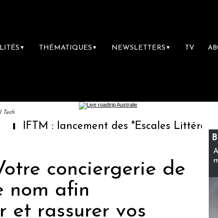
LITÉS
THÉMATIQUES
NEWSLETTERS
TV
A
▼
▼
▼
l Tech
 : lancement des "Escales Littéraires", la pr
B
A
m
 Votre conciergerie de
e nom afin
 et rassurer vos