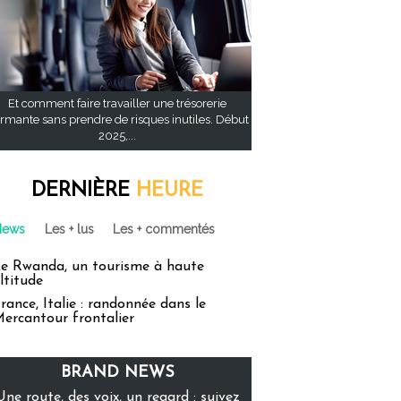
Et comment faire travailler une trésorerie
rmante sans prendre de risques inutiles. Début
2025,...
DERNIÈRE
HEURE
News
Les + lus
Les + commentés
e Rwanda, un tourisme à haute
ltitude
rance, Italie : randonnée dans le
ercantour frontalier
BRAND NEWS
Une route, des voix, un regard : suivez