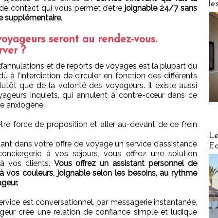
le
 de contact qui vous permet d’être
joignable 24/7 sans
pe supplémentaire
.
oyageurs seront au rendez-vous.
rver ?
 d’annulations et de reports de voyages est la plupart du
û à l’interdiction de circuler en fonction des différents
lutôt que de la volonté des voyageurs. Il existe aussi
ageurs inquiets, qui annulent à contre-cœur dans ce
e anxiogène.
 être force de proposition et aller au-devant de ce frein
Distribu
Le
uant dans votre offre de voyage un service d’assistance
Ed
onciergerie à vos séjours, vous offrez une solution
 à vos clients.
Vous offrez un assistant personnel de
 à vos couleurs, joignable selon les besoins, au rythme
geur.
ervice est conversationnel, par messagerie instantanée,
geur crée une relation de confiance simple et ludique