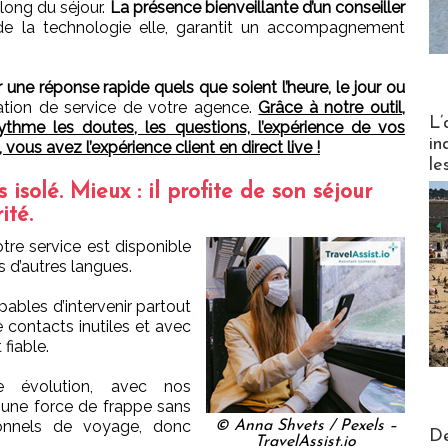
 long du séjour.
La présence bienveillante d’un conseiller
 de la technologie elle, garantit un accompagnement
ne réponse rapide quels que soient l’heure, le jour ou
ngation de service de votre agence.
Grâce à notre outil,
Partez
L’
ythme les doutes, les questions, l’expérience de vos
in
vous avez l’expérience client en direct live !
le
isolé. Mieux : il profite de son séjour
ité.
otre service est disponible
s d’autres langues.
pables d’intervenir partout
 contacts inutiles et avec
 fiable.
e évolution, avec nos
 une force de frappe sans
sonnels de voyage, donc
© Anna Shvets / Pexels –
Actus V
De
TravelAssist.io