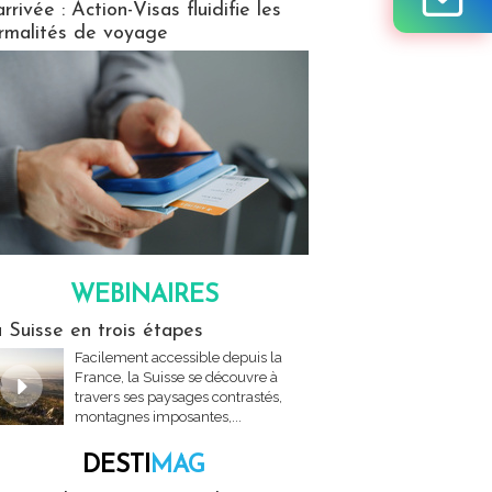
arrivée : Action-Visas fluidifie les
rmalités de voyage
WEBINAIRES
res
 Suisse en trois étapes
Facilement accessible depuis la
France, la Suisse se découvre à
travers ses paysages contrastés,
montagnes imposantes,...
DESTI
MAG
MAG