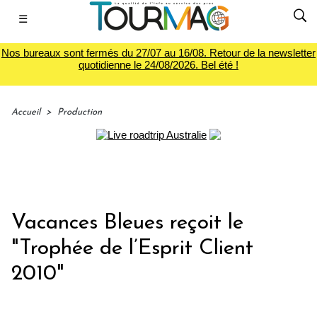
☰
Nos bureaux sont fermés du 27/07 au 16/08. Retour de la newsletter
quotidienne le 24/08/2026. Bel été !
Accueil
>
Production
Vacances Bleues reçoit le
"Trophée de l’Esprit Client
2010"