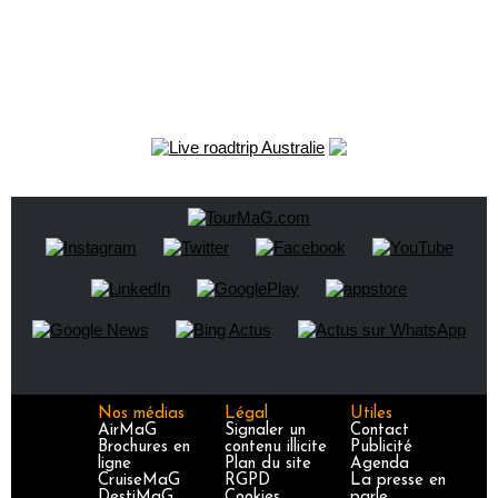
Nos médias
Légal
Utiles
AirMaG
Signaler un
Contact
Brochures en
contenu illicite
Publicité
ligne
Plan du site
Agenda
CruiseMaG
RGPD
La presse en
DestiMaG
Cookies
parle