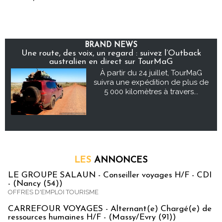
BRAND NEWS
Une route, des voix, un regard : suivez l’Outback
australien en direct sur TourMaG
À partir du 24 juillet, TourMaG
suivra une expédition de plus de
5 000 kilomètres à travers...
LES
ANNONCES
LE GROUPE SALAUN - Conseiller voyages H/F - CDI
- (Nancy (54))
OFFRES D'EMPLOI TOURISME
CARREFOUR VOYAGES - Alternant(e) Chargé(e) de
ressources humaines H/F - (Massy/Evry (91))