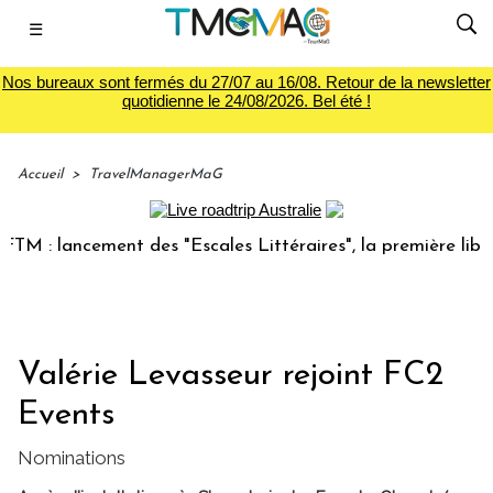
☰
Nos bureaux sont fermés du 27/07 au 16/08. Retour de la newsletter
quotidienne le 24/08/2026. Bel été !
Accueil
>
TravelManagerMaG
 : lancement des "Escales Littéraires", la première librairi
Valérie Levasseur rejoint FC2
Events
Nominations