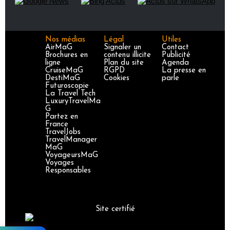
Nos médias
Légal
Utiles
AirMaG
Signaler un
Contact
Brochures en
contenu illicite
Publicité
ligne
Plan du site
Agenda
CruiseMaG
RGPD
La presse en
DestiMaG
Cookies
parle
Futuroscopie
La Travel Tech
LuxuryTravelMa
G
Partez en
France
TravelJobs
TravelManager
MaG
VoyageursMaG
Voyages
Responsables
Site certifié