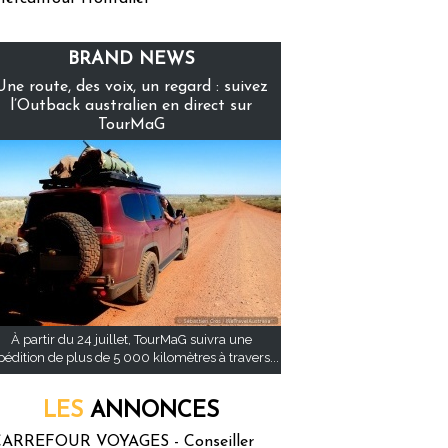
BRAND NEWS
Une route, des voix, un regard : suivez
l’Outback australien en direct sur
TourMaG
À partir du 24 juillet, TourMaG suivra une
pédition de plus de 5 000 kilomètres à travers...
LES
ANNONCES
ARREFOUR VOYAGES - Conseiller