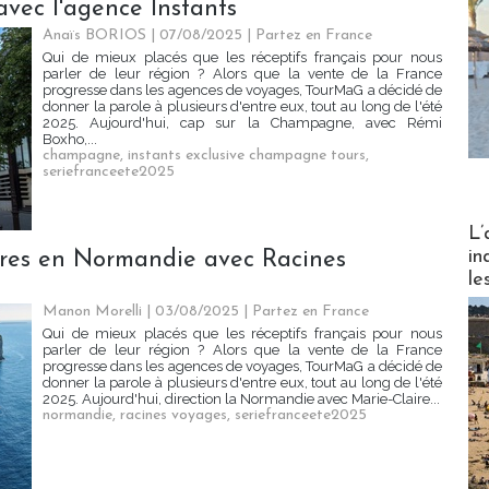
ec l'agence Instants
Anaïs BORIOS
| 07/08/2025
|
Partez en France
Qui de mieux placés que les réceptifs français pour nous
parler de leur région ? Alors que la vente de la France
progresse dans les agences de voyages, TourMaG a décidé de
donner la parole à plusieurs d'entre eux, tout au long de l'été
2025. Aujourd'hui, cap sur la Champagne, avec Rémi
Boxho,...
champagne
,
instants exclusive champagne tours
,
seriefranceete2025
Partez
L’
in
êtres en Normandie avec Racines
le
Manon Morelli
| 03/08/2025
|
Partez en France
Qui de mieux placés que les réceptifs français pour nous
parler de leur région ? Alors que la vente de la France
progresse dans les agences de voyages, TourMaG a décidé de
donner la parole à plusieurs d'entre eux, tout au long de l'été
2025. Aujourd'hui, direction la Normandie avec Marie-Claire...
normandie
,
racines voyages
,
seriefranceete2025