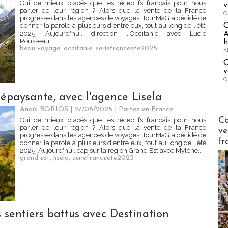
Qui de mieux placés que les réceptifs français pour nous
v
parler de leur région ? Alors que la vente de la France
O
progresse dans les agences de voyages, TourMaG a décidé de
donner la parole à plusieurs d'entre eux, tout au long de l'été
2025. Aujourd'hui, direction l'Occitanie avec Lucie
A
Rousseau,...
h
beau voyage
,
occitanie
,
seriefranceete2025
A
C
v
O
épaysante, avec l'agence Lisela
Anaïs BORIOS
| 27/08/2025
|
Partez en France
Publi-n
Co
Qui de mieux placés que les réceptifs français pour nous
parler de leur région ? Alors que la vente de la France
ve
progresse dans les agences de voyages, TourMaG a décidé de
fr
donner la parole à plusieurs d'entre eux, tout au long de l'été
2025. Aujourd'hui, cap sur la région Grand Est avec Mylène...
grand est
,
lisela
,
seriefranceete2025
sentiers battus avec Destination