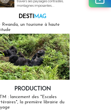
travers ses paysages contrastés,
montagnes imposantes,...
DESTI
MAG
MAG
 Rwanda, un tourisme à haute
titude
PRODUCTION
ion
TM : lancement des "Escales
ttéraires", la première librairie du
oyage