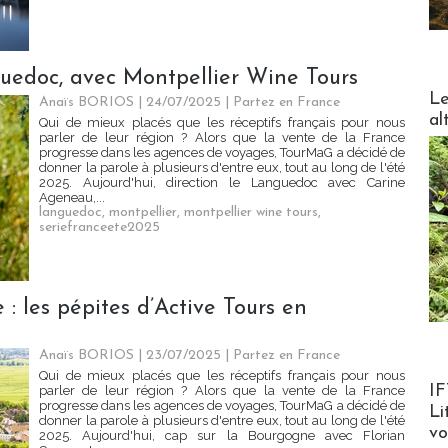
guedoc, avec Montpellier Wine Tours
DESTI
Le
Anaïs BORIOS
| 24/07/2025
|
Partez en France
al
Qui de mieux placés que les réceptifs français pour nous
parler de leur région ? Alors que la vente de la France
progresse dans les agences de voyages, TourMaG a décidé de
donner la parole à plusieurs d'entre eux, tout au long de l'été
2025. Aujourd'hui, direction le Languedoc avec Carine
Ageneau,...
languedoc
,
montpellier
,
montpellier wine tours
,
seriefranceete2025
 : les pépites d’Active Tours en
Anaïs BORIOS
| 23/07/2025
|
Partez en France
Qui de mieux placés que les réceptifs français pour nous
Product
IF
parler de leur région ? Alors que la vente de la France
progresse dans les agences de voyages, TourMaG a décidé de
Li
donner la parole à plusieurs d'entre eux, tout au long de l'été
v
2025. Aujourd'hui, cap sur la Bourgogne avec Florian