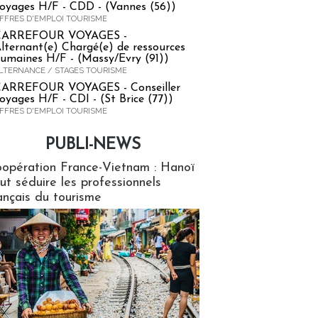
oyages H/F - CDD - (Vannes (56))
FFRES D'EMPLOI TOURISME
CARREFOUR VOYAGES -
lternant(e) Chargé(e) de ressources
umaines H/F - (Massy/Evry (91))
LTERNANCE / STAGES TOURISME
ARREFOUR VOYAGES - Conseiller
oyages H/F - CDI - (St Brice (77))
FFRES D'EMPLOI TOURISME
PUBLI-NEWS
ews
opération France-Vietnam : Hanoï
ut séduire les professionnels
ançais du tourisme