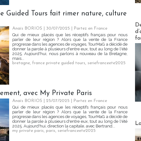
e Guided Tours fait rimer nature, culture
Actus V
De
Anaïs BORIOS
| 30/07/2025
|
Partez en France
d’
Qui de mieux placés que les réceptifs français pour nous
fo
parler de leur région ? Alors que la vente de la France
progresse dans les agences de voyages, TourMaG a décidé de
donner la parole à plusieurs d'entre eux, tout au long de l'été
2025. Aujourd'hui, nous parlons à nouveau de la Bretagne,
mais...
bretagne
,
france private guided tours
,
seriefranceete2025
trement, avec My Private Paris
Anaïs BORIOS
| 25/07/2025
|
Partez en France
Qui de mieux placés que les réceptifs français pour nous
parler de leur région ? Alors que la vente de la France
progresse dans les agences de voyages, TourMaG a décidé de
Webinai
donner la parole à plusieurs d'entre eux, tout au long de l'été
La
2025. Aujourd'hui, direction la capitale, avec Bertrand...
my private paris
,
paris
,
seriefranceete2025