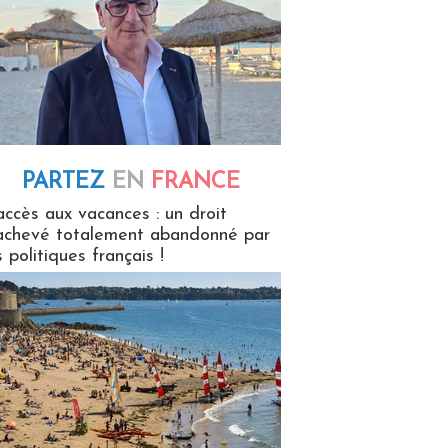
PARTEZ
EN
FRANCE
 en France
accès aux vacances : un droit
achevé totalement abandonné par
s politiques français !