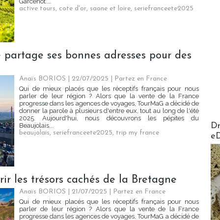
Garcenot....
active tours
,
cote d'or
,
saone et loire
,
seriefranceete2025
e partage ses bonnes adresses pour des
Anaïs BORIOS
| 22/07/2025
|
Partez en France
Qui de mieux placés que les réceptifs français pour nous
parler de leur région ? Alors que la vente de la France
progresse dans les agences de voyages, TourMaG a décidé de
donner la parole à plusieurs d'entre eux, tout au long de l'été
2025. Aujourd'hui, nous découvrons les pépites du
AirMa
Dr
Beaujolais...
beaujolais
,
seriefranceete2025
,
trip my france
e
ir les trésors cachés de la Bretagne
Anaïs BORIOS
| 21/07/2025
|
Partez en France
Qui de mieux placés que les réceptifs français pour nous
parler de leur région ? Alors que la vente de la France
progresse dans les agences de voyages, TourMaG a décidé de