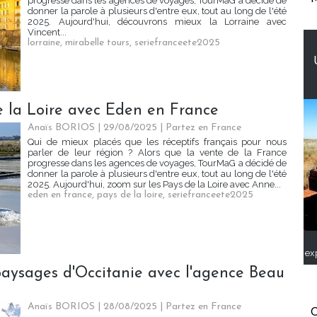
progresse dans les agences de voyages, TourMaG a décidé de
donner la parole à plusieurs d'entre eux, tout au long de l'été
2025. Aujourd'hui, découvrons mieux la Lorraine avec
Vincent...
lorraine
,
mirabelle tours
,
seriefranceete2025
e la Loire avec Eden en France
Anaïs BORIOS
| 29/08/2025
|
Partez en France
Qui de mieux placés que les réceptifs français pour nous
parler de leur région ? Alors que la vente de la France
progresse dans les agences de voyages, TourMaG a décidé de
donner la parole à plusieurs d'entre eux, tout au long de l'été
2025. Aujourd'hui, zoom sur les Pays de la Loire avec Anne...
eden en france
,
pays de la loire
,
seriefranceete2025
ex
paysages d'Occitanie avec l'agence Beau
Anaïs BORIOS
| 28/08/2025
|
Partez en France
C