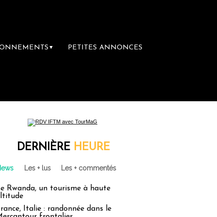
BONNEMENTS
PETITES ANNONCES
▼
DERNIÈRE
HEURE
News
Les + lus
Les + commentés
e Rwanda, un tourisme à haute
ltitude
rance, Italie : randonnée dans le
ercantour frontalier