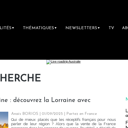
LITÉS
THÉMATIQUES
NEWSLETTERS
TV
A
▼
▼
▼
CHERCHE
ine : découvrez la Lorraine avec
L
Anaïs BORIOS
| 01/09/2025
|
Partez en France
a
Qui de mieux placés que les réceptifs français pour nous
F
parler de leur région ? Alors que la vente de la France
M