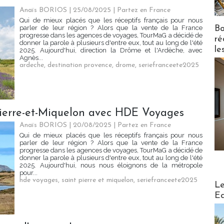
Anaïs BORIOS
| 25/08/2025
|
Partez en France
Qui de mieux placés que les réceptifs français pour nous
Bo
parler de leur région ? Alors que la vente de la France
progresse dans les agences de voyages, TourMaG a décidé de
ré
donner la parole à plusieurs d'entre eux, tout au long de l'été
le
2025. Aujourd'hui, direction la Drôme et l'Ardèche, avec
Agnès...
ardeche
,
destination provence
,
drome
,
seriefranceete2025
Pierre-et-Miquelon avec HDE Voyages
Anaïs BORIOS
| 20/08/2025
|
Partez en France
Qui de mieux placés que les réceptifs français pour nous
parler de leur région ? Alors que la vente de la France
progresse dans les agences de voyages, TourMaG a décidé de
donner la parole à plusieurs d'entre eux, tout au long de l'été
2025. Aujourd'hui, nous nous éloignons de la métropole
pour...
hde voyages
,
saint pierre et miquelon
,
seriefranceete2025
Distribu
Le
Ed