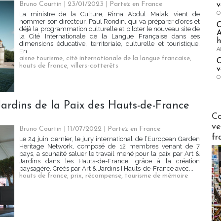
Bruno Courtin
| 23/01/2023
|
Partez en France
v
O
La ministre de la Culture, Rima Abdul Malak, vient de
nommer son directeur, Paul Rondin, qui va préparer d’ores et
déjà la programmation culturelle et piloter le nouveau site de
A
la Cité Internationale de la Langue Française dans ses
h
dimensions éducative, territoriale, culturelle et touristique.
A
En...
aisne tourisme
,
cité internationale de la langue francaise
,
C
hauts de france
,
villers-cotterêts
v
O
Jardins de la Paix des Hauts-de-France
Publi-n
Co
ve
Bruno Courtin
| 11/07/2022
|
Partez en France
fr
Le 24 juin dernier, le jury international de l’European Garden
Heritage Network, composé de 12 membres venant de 7
pays, a souhaité saluer le travail mené pour la paix par Art &
Jardins dans les Hauts-de-France, grâce à la création
paysagère. Créés par Art & Jardins I Hauts-de-France avec...
hauts de france
,
prix
,
récompense
,
tourisme de mémoire