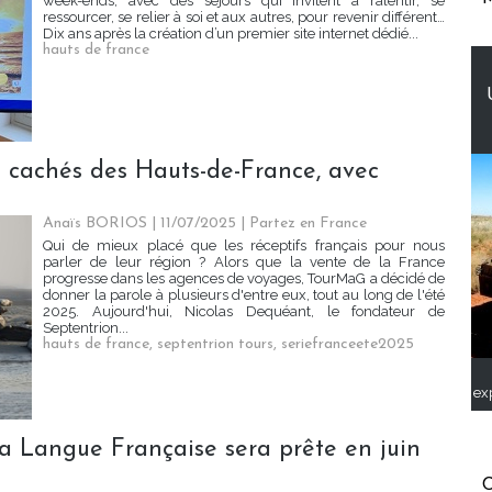
week-ends, avec des séjours qui invitent à ralentir, se
ressourcer, se relier à soi et aux autres, pour revenir différent…
Dix ans après la création d’un premier site internet dédié...
hauts de france
s cachés des Hauts-de-France, avec
Anaïs BORIOS
| 11/07/2025
|
Partez en France
Qui de mieux placé que les réceptifs français pour nous
parler de leur région ? Alors que la vente de la France
progresse dans les agences de voyages, TourMaG a décidé de
donner la parole à plusieurs d'entre eux, tout au long de l'été
2025. Aujourd'hui, Nicolas Dequéant, le fondateur de
Septentrion...
hauts de france
,
septentrion tours
,
seriefranceete2025
ex
la Langue Française sera prête en juin
C