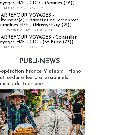
oyages H/F - CDD - (Vannes (56))
FFRES D'EMPLOI TOURISME
CARREFOUR VOYAGES -
lternant(e) Chargé(e) de ressources
umaines H/F - (Massy/Evry (91))
LTERNANCE / STAGES TOURISME
ARREFOUR VOYAGES - Conseiller
oyages H/F - CDI - (St Brice (77))
FFRES D'EMPLOI TOURISME
PUBLI-NEWS
ews
opération France-Vietnam : Hanoï
ut séduire les professionnels
ançais du tourisme