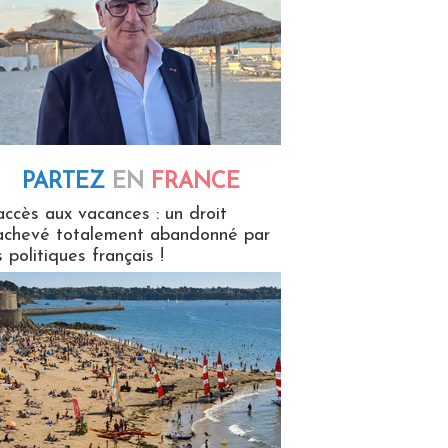
PARTEZ
EN
FRANCE
 en France
accès aux vacances : un droit
achevé totalement abandonné par
s politiques français !