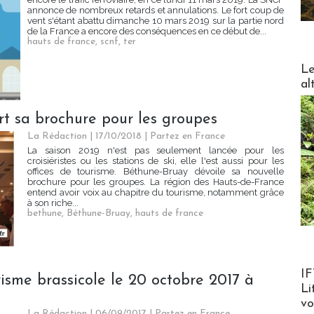
annonce de nombreux retards et annulations. Le fort coup de
vent s'étant abattu dimanche 10 mars 2019 sur la partie nord
de la France a encore des conséquences en ce début de...
hauts de france
,
scnf
,
ter
DESTI
Le
al
t sa brochure pour les groupes
La Rédaction
| 17/10/2018
|
Partez en France
La saison 2019 n'est pas seulement lancée pour les
croisiéristes ou les stations de ski, elle l'est aussi pour les
offices de tourisme. Béthune-Bruay dévoile sa nouvelle
brochure pour les groupes. La région des Hauts-de-France
entend avoir voix au chapitre du tourisme, notamment grâce
à son riche...
bethune
,
Béthune-Bruay
,
hauts de france
Product
IF
urisme brassicole le 20 octobre 2017 à
Li
v
La Rédaction
| 06/09/2017
|
Partez en France