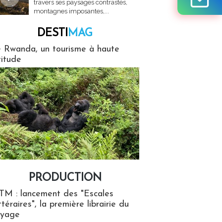
travers ses paysages contrastés,
montagnes imposantes,...
DESTI
MAG
MAG
 Rwanda, un tourisme à haute
titude
PRODUCTION
ion
TM : lancement des "Escales
ttéraires", la première librairie du
oyage