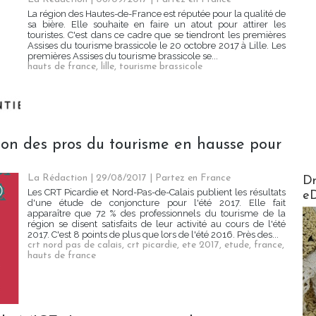
La région des Hautes-de-France est réputée pour la qualité de
sa bière. Elle souhaite en faire un atout pour attirer les
touristes. C'est dans ce cadre que se tiendront les premières
Assises du tourisme brassicole le 20 octobre 2017 à Lille. Les
premières Assises du tourisme brassicole se...
hauts de france
,
lille
,
tourisme brassicole
tion des pros du tourisme en hausse pour
AirMa
La Rédaction
| 29/08/2017
|
Partez en France
Dr
Les CRT Picardie et Nord-Pas-de-Calais publient les résultats
e
d'une étude de conjoncture pour l'été 2017. Elle fait
apparaître que 72 % des professionnels du tourisme de la
région se disent satisfaits de leur activité au cours de l'été
2017. C'est 8 points de plus que lors de l'été 2016. Près des...
crt nord pas de calais
,
crt picardie
,
ete 2017
,
etude
,
france
,
hauts de france