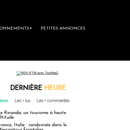
BONNEMENTS
PETITES ANNONCES
▼
DERNIÈRE
HEURE
News
Les + lus
Les + commentés
e Rwanda, un tourisme à haute
ltitude
rance, Italie : randonnée dans le
ercantour frontalier