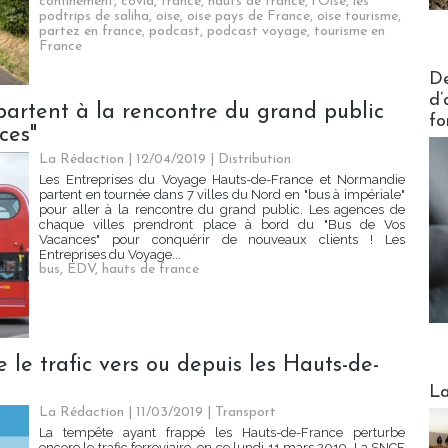
confinement
,
covid
,
france
,
hauts de france
,
l'Oise
,
les
podtrips de saliha
,
oise
,
oise pays de France
,
oise tourisme
,
partez en france
,
podcast
,
podcast voyage
,
tourisme en
France
Actus V
De
d’
artent à la rencontre du grand public
fo
ces"
La Rédaction
| 12/04/2019
|
Distribution
Les Entreprises du Voyage Hauts-de-France et Normandie
partent en tournée dans 7 villes du Nord en "bus à impériale"
pour aller à la rencontre du grand public. Les agences de
chaque villes prendront place à bord du "Bus de Vos
Vacances" pour conquérir de nouveaux clients ! Les
Entreprises du Voyage...
bus
,
EDV
,
hauts de france
le trafic vers ou depuis les Hauts-de-
Webinai
La
La Rédaction
| 11/03/2019
|
Transport
La tempête ayant frappé les Hauts-de-France perturbe
encore le trafic ferroviaire, en ce lundi 11 mars 2019. La SNCF