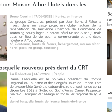
ction Maison Albar Hotels dans les
Bo
Bruno Courtin
| 17/06/2022
|
Partez en France
ré
Le groupe Centaurus, présidé par Jean-Bernard Falco, a
le
investi dans un vaste projet immobilier autour de la
réhabilitation de l’ancienne Chambre de Commerce de
Tourcoing pour y loger un nouvel hôtel Maison Albar 5*, mais
aussi un lieu de vie pour la communauté et une école
hôtelière. A Tourcoing,...
5*
,
Centaurus
,
hauts de france
,
hébergement
,
maison albar
hotel
,
paris inn group
,
tourcoing
Fasquelle nouveau président du CRT
La Rédaction
| 14/12/2021
|
People
Daniel Fasquelle est le nouveau président du Comité
Régional du Tourisme et des Congrès Hauts-de-France. Lors
de l’Assemblée Générale extraordinaire qui s’est tenue ce 14
décembre 2021 à l’Hôtel du Golf d’Arras, Daniel Fasquelle,
Distribu
Le
maire du Touquet Paris-Plage et Conseiller régional délégué
Ed
au...
daniel fasquelle
,
hauts de france
,
hauts-de-france