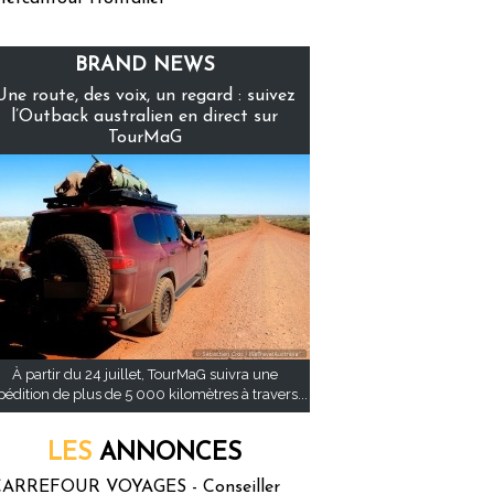
BRAND NEWS
Une route, des voix, un regard : suivez
l’Outback australien en direct sur
TourMaG
À partir du 24 juillet, TourMaG suivra une
pédition de plus de 5 000 kilomètres à travers...
LES
ANNONCES
ARREFOUR VOYAGES - Conseiller