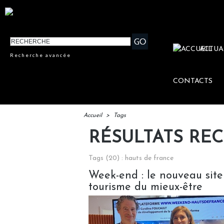
ACTUA
Recherche avancée
CONTACTS
Accueil
>
Tags
RÉSULTATS RE
Tags (20) : hauts de france
Week-end : le nouveau site
tourisme du mieux-être