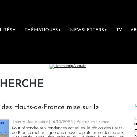
LITÉS
THÉMATIQUES
NEWSLETTERS
TV
A
▼
▼
▼
CHERCHE
 des Hauts-de-France mise sur le
L
Thierry Beaurepère
| 16/10/2025
|
Partez en France
a
Pour répondre aux tendances actuelles, la région des Hauts-
F
de-France met en ligne une nouvelle plateforme dédiée aux
M