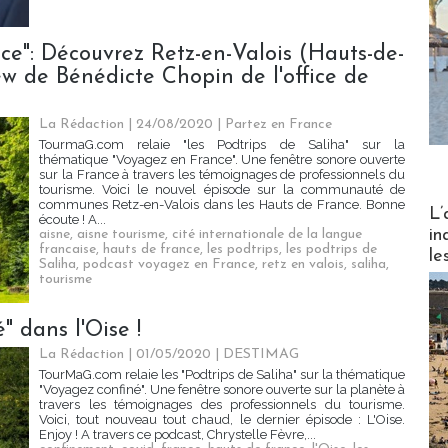
e": Découvrez Retz-en-Valois (Hauts-de-
ew de Bénédicte Chopin de l'office de
La Rédaction | 24/08/2020
|
Partez en France
TourmaG.com relaie "les Podtrips de Saliha" sur la
thématique "Voyagez en France". Une fenêtre sonore ouverte
sur la France à travers les témoignages de professionnels du
tourisme. Voici le nouvel épisode sur la communauté de
communes Retz-en-Valois dans les Hauts de France. Bonne
Partez
L’
écoute ! A...
in
aisne
,
aisne tourisme
,
cité internationale de la langue
francaise
,
hauts de france
,
les podtrips
,
les podtrips de
le
Saliha
,
podcast voyagez en France
,
retz en valois
,
saliha
,
tourisme
" dans l'Oise !
La Rédaction | 01/05/2020
|
DESTIMAG
TourMaG.com relaie les "Podtrips de Saliha" sur la thématique
"Voyagez confiné". Une fenêtre sonore ouverte sur la planète à
travers les témoignages des professionnels du tourisme.
Voici, tout nouveau tout chaud, le dernier épisode : L'Oise.
Enjoy ! A travers ce podcast, Chrystelle Fèvre,...