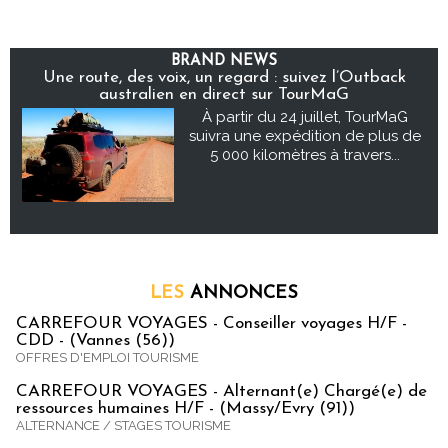
BRAND NEWS
Une route, des voix, un regard : suivez l’Outback
australien en direct sur TourMaG
À partir du 24 juillet, TourMaG
suivra une expédition de plus de
5 000 kilomètres à travers...
LES
ANNONCES
CARREFOUR VOYAGES - Conseiller voyages H/F -
CDD - (Vannes (56))
OFFRES D'EMPLOI TOURISME
CARREFOUR VOYAGES - Alternant(e) Chargé(e) de
ressources humaines H/F - (Massy/Evry (91))
ALTERNANCE / STAGES TOURISME