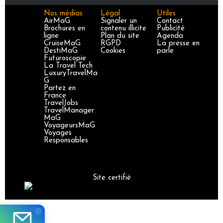
Nos médias
Légal
Utiles
AirMaG
Signaler un
Contact
Brochures en
contenu illicite
Publicité
ligne
Plan du site
Agenda
CruiseMaG
RGPD
La presse en
DestiMaG
Cookies
parle
Futuroscopie
La Travel Tech
LuxuryTravelMa
G
Partez en
France
TravelJobs
TravelManager
MaG
VoyageursMaG
Voyages
Responsables
Site certifié