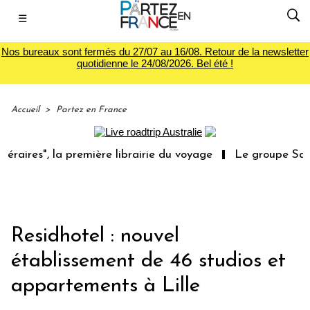
☰
Nos bureaux sont fermés du 27/07 au 16/08. Retour de la newsletter
quotidienne le 24/08/2026. Bel été !
Accueil
>
Partez en France
res", la première librairie du voyage
Le groupe Sainte-C
Residhotel : nouvel
établissement de 46 studios et
appartements à Lille