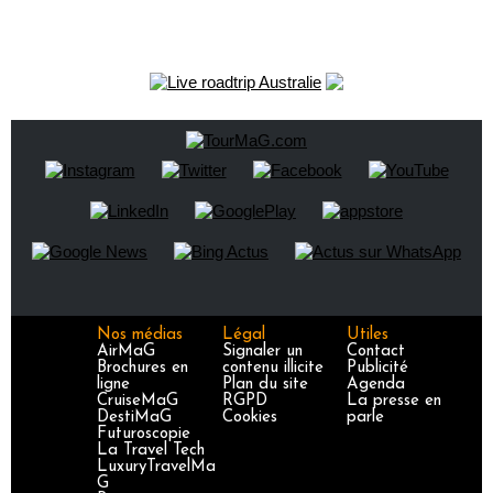
Nos médias
Légal
Utiles
AirMaG
Signaler un
Contact
Brochures en
contenu illicite
Publicité
ligne
Plan du site
Agenda
CruiseMaG
RGPD
La presse en
DestiMaG
Cookies
parle
Futuroscopie
La Travel Tech
LuxuryTravelMa
G