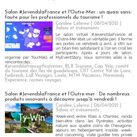
Salon #JevendslaFrance et l'Outre-Mer : un quasi sans-
faute pour les professionnels du tourisme !
Caroline Lelievre
| 08/04/2021
|
Salons et événements
Le salon virtuel #JevendslaFrance et
l'Outre-Mer était un véritable pari. Il ferme
ses portes ce vendredi 9 avril, à 18h sur
un bilan très satisfaisant si l'on en croit les
participants. Après 4 jours de salon,
organisé par TourMaG et MyEventStory, nous sommes allés à la
rencontre des...
#jevendslafranceetloutremer
,
BLB Tourisme
,
Cap Velo
,
comité
du tourisme des Îles de guadeloupe
,
CRT Centre Val de Loire
,
funbreizh
,
Lidl Voyages
,
Lisela
,
MTM Vacances
,
Normandy
Experience
,
racines voyages
Salon #JevendslaFrance et l’Outre-mer : De nombreux
produits innovants à découvrir jusqu'à vendredi !
Caroline Lelievre
| 06/04/2021
|
Salons et événements
Week-end entre filles à Chartres, rando
bien-être dans les Pyrénées, activités
nature aux quatre coins de l’hexagone,
séjours en hébergement insolite, week-
end cocooning, visite guidée très privée