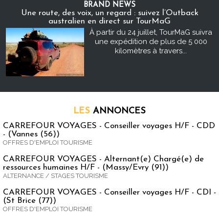
BRAND NEWS
Une route, des voix, un regard : suivez l’Outback
australien en direct sur TourMaG
À partir du 24 juillet, TourMaG suivra
une expédition de plus de 5 000
kilomètres à travers...
LES
ANNONCES
CARREFOUR VOYAGES - Conseiller voyages H/F - CDD
- (Vannes (56))
OFFRES D'EMPLOI TOURISME
CARREFOUR VOYAGES - Alternant(e) Chargé(e) de
ressources humaines H/F - (Massy/Evry (91))
ALTERNANCE / STAGES TOURISME
CARREFOUR VOYAGES - Conseiller voyages H/F - CDI -
(St Brice (77))
OFFRES D'EMPLOI TOURISME