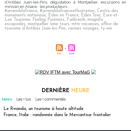
d’Antibes Juan-les-Pins, dégustation à Montpellier, excursions en
minivan en Alsace… les producteurs...
#jevendslafrance
,
#jevendslafranceetloutremer
,
Centre des
monuments nationaux
,
Eden en France
,
Eden Tour
,
Eure-et-
Loir Tourisme
,
Feeling Pyrénées
,
Funbreizh
,
magnific
escapades
,
montpellier wine tours
,
mtm vacances
,
office de
tourisme d’Antibes Juan-les-Pins
,
racines voyages
,
ty-win
DERNIÈRE
HEURE
News
Les + lus
Les + commentés
Le Rwanda, un tourisme à haute altitude
France, Italie : randonnée dans le Mercantour frontalier