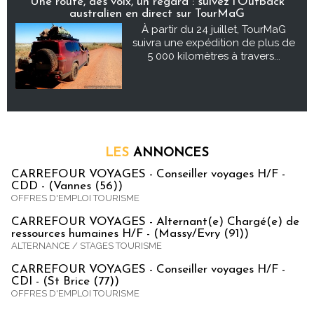
Une route, des voix, un regard : suivez l’Outback
australien en direct sur TourMaG
À partir du 24 juillet, TourMaG
suivra une expédition de plus de
5 000 kilomètres à travers...
LES
ANNONCES
CARREFOUR VOYAGES - Conseiller voyages H/F -
CDD - (Vannes (56))
OFFRES D'EMPLOI TOURISME
CARREFOUR VOYAGES - Alternant(e) Chargé(e) de
ressources humaines H/F - (Massy/Evry (91))
ALTERNANCE / STAGES TOURISME
CARREFOUR VOYAGES - Conseiller voyages H/F -
CDI - (St Brice (77))
OFFRES D'EMPLOI TOURISME