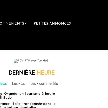
BONNEMENTS
PETITES ANNONCES
▼
DERNIÈRE
HEURE
News
Les + lus
Les + commentés
e Rwanda, un tourisme à haute
ltitude
rance, Italie : randonnée dans le
ercantour frontalier