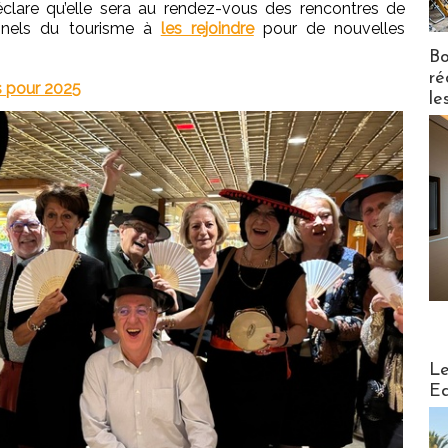
déclare qu’elle sera au rendez-vous des rencontres de
onnels du tourisme à
les rejoindre
pour de nouvelles
Bo
ré
s pour 2025
le
Distribu
Le
Ed