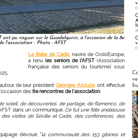
v
O
A
h
A
 ont pu voguer sur le Guadalquivir, à l’occasion de la 8e
C
e l'association - Photo : AFST
v
O
La Belle de Cadix,
navire de CroisiEurope,
a tenu
les seniors de l'AFST
(Association
française des seniors du tourisme) sous
Publi-n
Co
025.
ve
 autour de leur président
Georges Azouze,
ont effectué
fr
 l’occasion des
8e rencontres de l'association
.
in de soleil, de découvertes, de partage, de flamenco, de
'AFST dans un communiqué.
Ce fut une fête andalouse
 des visites de Séville et Cadix, des conférences, des
uipage dévoué, "
la communauté des 153 gitanes et