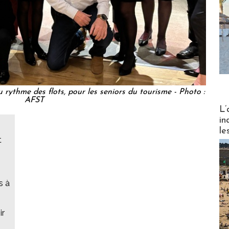
rythme des flots, pour les seniors du tourisme - Photo :
AFST
Partez
L’
in
le
t
s à
ir