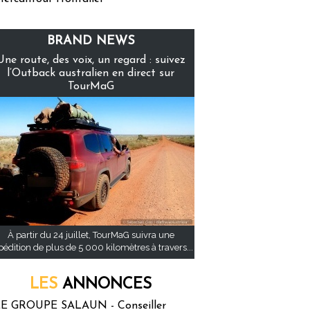
BRAND NEWS
Une route, des voix, un regard : suivez
l’Outback australien en direct sur
TourMaG
À partir du 24 juillet, TourMaG suivra une
pédition de plus de 5 000 kilomètres à travers...
LES
ANNONCES
E GROUPE SALAUN - Conseiller