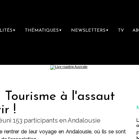
LITÉS
THÉMATIQUES
NEWSLETTERS
TV
A
▼
▼
▼
 Tourisme à l'assaut
r !
éuni 153 participants en Andalousie
L
a
 rentrer de leur voyage en Andalousie, où ils se sont
F
M