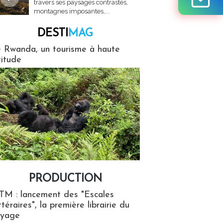
travers ses paysages contrastés,
montagnes imposantes,...
DESTI
MAG
MAG
 Rwanda, un tourisme à haute
titude
PRODUCTION
ion
TM : lancement des "Escales
ttéraires", la première librairie du
oyage