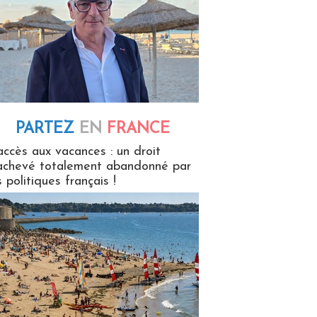
PARTEZ
EN
FRANCE
 en France
accès aux vacances : un droit
achevé totalement abandonné par
s politiques français !