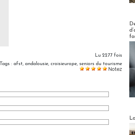
Actus V
De
d’
fo
Lu 2277 fois
Tags
:
afst
,
andalousie
,
croisieurope
,
seniors du tourisme
Notez
Webinai
La