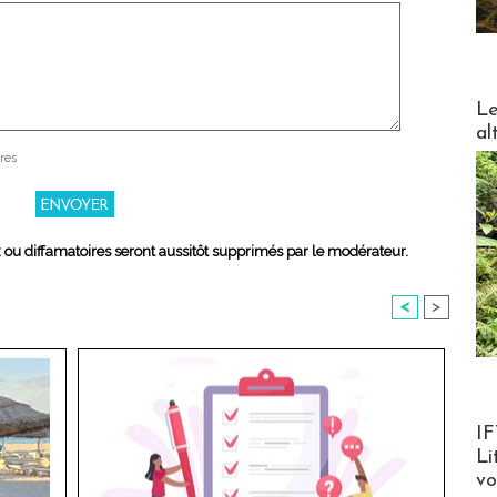
DESTI
Le
al
res
x ou diffamatoires seront aussitôt supprimés par le modérateur.
<
>
Product
IF
Li
v