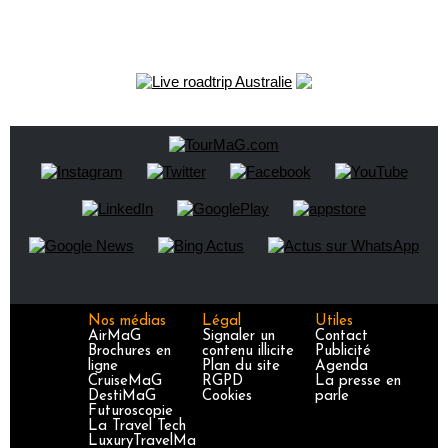
Nos médias
Légal
Utiles
AirMaG
Signaler un
Contact
Brochures en
contenu illicite
Publicité
ligne
Plan du site
Agenda
CruiseMaG
RGPD
La presse en
DestiMaG
Cookies
parle
Futuroscopie
La Travel Tech
LuxuryTravelMa