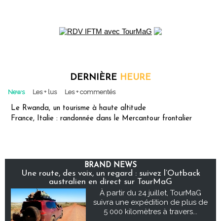
DERNIÈRE
HEURE
News
Les + lus
Les + commentés
Le Rwanda, un tourisme à haute altitude
France, Italie : randonnée dans le Mercantour frontalier
BRAND NEWS
Une route, des voix, un regard : suivez l’Outback
australien en direct sur TourMaG
À partir du 24 juillet, TourMaG
suivra une expédition de plus de
5 000 kilomètres à travers...