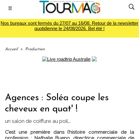
☰
Nos bureaux sont fermés du 27/07 au 16/08. Retour de la newsletter
quotidienne le 24/08/2026. Bel été !
Accueil
>
Production
Agences : Soléa coupe les
cheveux en quat' !
un salon de coiffure au poil...
C’est une première dans l’histoire commerciale de la
profession : Nathalie Bueno, directrice commerciale de