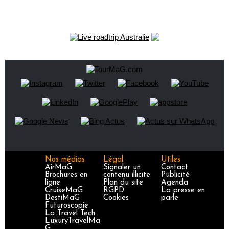
Nos médias
Légal
Utiles
AirMaG
Signaler un
Contact
Brochures en
contenu illicite
Publicité
ligne
Plan du site
Agenda
CruiseMaG
RGPD
La presse en
DestiMaG
Cookies
parle
Futuroscopie
La Travel Tech
LuxuryTravelMa
G