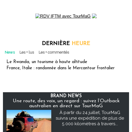
DERNIÈRE
HEURE
News
Les + lus
Les + commentés
Le Rwanda, un tourisme à haute altitude
France, Italie : randonnée dans le Mercantour frontalier
BRAND NEWS
Une route, des voix, un regard : suivez l’Outback
australien en direct sur TourMaG
À partir du 24 juillet, TourMaG
suivra une expédition de plus de
5 000 kilomètres à travers...