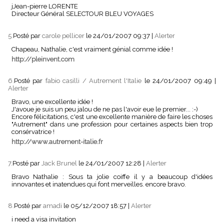
jJean-pierre LORENTE
Directeur Général SELECTOUR BLEU VOYAGES
5.
Posté par
carole pellicer
le 24/01/2007 09:37
|
Alerter
Chapeau, Nathalie, c'est vraiment génial comme idée !
http://pleinvent.com
6.
Posté par
fabio casilli / Autrement l'Italie
le 24/01/2007 09:49
|
Alerter
Bravo, une excellente idée !
J'avoue je suis un peu jalou de ne pas l'avoir eue le premier... :-)
Encore félicitations, c'est une excellente manière de faire les choses
"Autrement" dans une profession pour certaines aspects bien trop
consérvatrice !
http://www.autrement-italie.fr
7.
Posté par
Jack Brunel
le 24/01/2007 12:28
|
Alerter
Bravo Nathalie : Sous ta jolie coiffe il y a beaucoup d'idées
innovantes et inatendues qui font merveilles. encore bravo.
8.
Posté par
amadi
le 05/12/2007 18:57
|
Alerter
i need a visa invitation