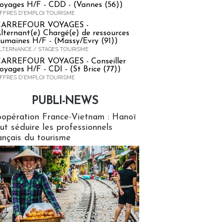
oyages H/F - CDD - (Vannes (56))
FFRES D'EMPLOI TOURISME
CARREFOUR VOYAGES -
lternant(e) Chargé(e) de ressources
umaines H/F - (Massy/Evry (91))
LTERNANCE / STAGES TOURISME
ARREFOUR VOYAGES - Conseiller
oyages H/F - CDI - (St Brice (77))
FFRES D'EMPLOI TOURISME
PUBLI-NEWS
ews
opération France-Vietnam : Hanoï
ut séduire les professionnels
ançais du tourisme