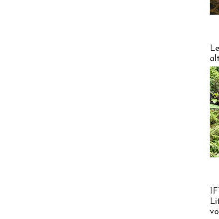
DESTI
Le
al
Product
IF
Li
v