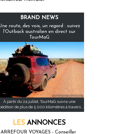
BRAND NEWS
Une route, des voix, un regard : suivez
l’Outback australien en direct sur
TourMaG
À partir du 24 juillet, TourMaG suivra une
pédition de plus de 5 000 kilomètres à travers...
LES
ANNONCES
ARREFOUR VOYAGES - Conseiller