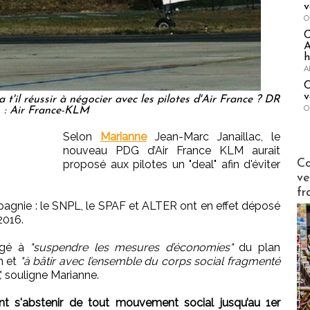
v
O
A
h
A
C
v
il réussir à négocier avec les pilotes d'Air France ? DR
O
: Air France-KLM
Selon
Marianne
Jean-Marc Janaillac, le
nouveau PDG d’Air France KLM aurait
Publi-n
Co
proposé aux pilotes un "deal" afin d'éviter
ve
fr
pagnie : le SNPL, le SPAF et ALTER ont en effet déposé
2016.
agé à
"suspendre les mesures d’économies"
du plan
in et
"à bâtir avec l’ensemble du corps social fragmenté
,
souligne Marianne.
ont s'abstenir de tout mouvement social jusqu’au 1er