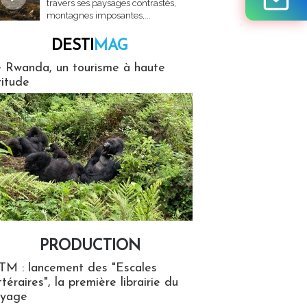
travers ses paysages contrastés,
montagnes imposantes,...
DESTI
MAG
MAG
 Rwanda, un tourisme à haute
titude
PRODUCTION
ion
TM : lancement des "Escales
ttéraires", la première librairie du
oyage