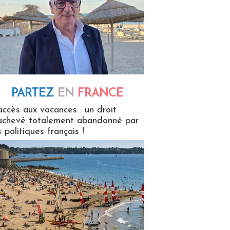
PARTEZ
EN
FRANCE
 en France
accès aux vacances : un droit
achevé totalement abandonné par
s politiques français !