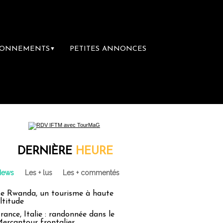
BONNEMENTS
PETITES ANNONCES
▼
DERNIÈRE
HEURE
News
Les + lus
Les + commentés
e Rwanda, un tourisme à haute
ltitude
rance, Italie : randonnée dans le
ercantour frontalier