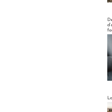
Actus V
De
d’
fo
Webinai
La