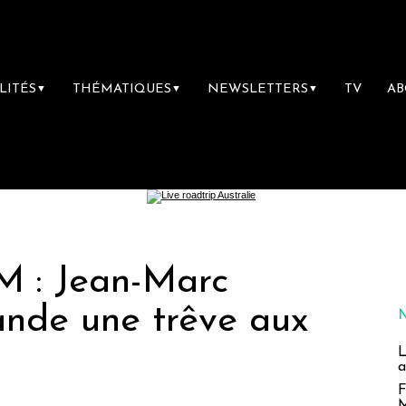
LITÉS
THÉMATIQUES
NEWSLETTERS
TV
A
▼
▼
▼
M : Jean-Marc
ande une trêve aux
L
a
F
M