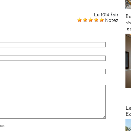
Lu 1014 fois
Bo
Notez
ré
le
Distribu
Le
Ed
res