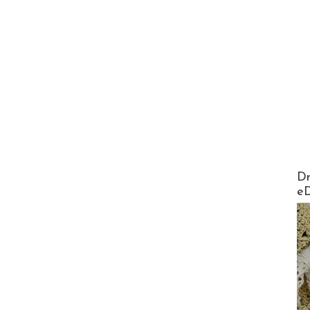
AirMa
Dr
e