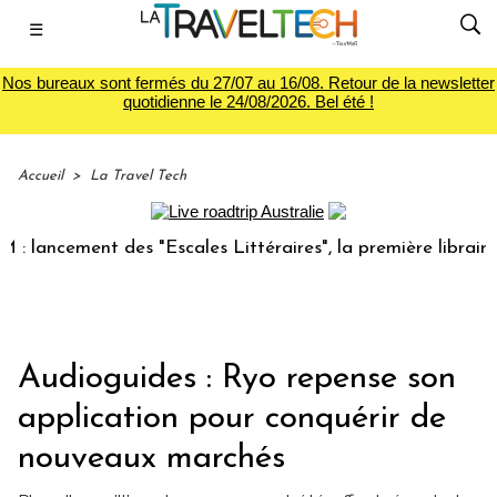
☰
Nos bureaux sont fermés du 27/07 au 16/08. Retour de la newsletter
quotidienne le 24/08/2026. Bel été !
Accueil
>
La Travel Tech
ancement des "Escales Littéraires", la première librairie du
Audioguides : Ryo repense son
application pour conquérir de
nouveaux marchés