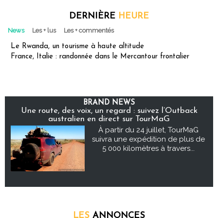
DERNIÈRE
HEURE
News
Les + lus
Les + commentés
Le Rwanda, un tourisme à haute altitude
France, Italie : randonnée dans le Mercantour frontalier
BRAND NEWS
Une route, des voix, un regard : suivez l’Outback
australien en direct sur TourMaG
À partir du 24 juillet, TourMaG
suivra une expédition de plus de
5 000 kilomètres à travers...
LES
ANNONCES