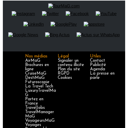
Nos médias
Légal
Utiles
AirMaG
Signaler un
Contact
Brochures en
contenu illicite
Publicité
ligne
Plan du site
Agenda
CruiseMaG
RGPD
La presse en
DestiMaG
Cookies
parle
Futuroscopie
La Travel Tech
LuxuryTravelMa
G
Partez en
France
TravelJobs
TravelManager
MaG
VoyageursMaG
Voyages