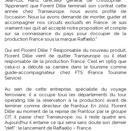
Jean-Luc Hans, directeur général de Christophair :
"Apprenant que Forent Dillie terminait son contrat cette
année chez Transeurope, nous avons profité de
l’occasion. Nous lui avons demandé de monter, guider et
accompagner nos circuits exclusifs en France. Je suis
vraiment ravi qu’il ait accepté notre proposition et compte
sur sa connaissance du pays pour s’occuper de la
production France sous la marque Raffællo."
Qui est Florent Dillie ? Responsable du nouveau produit,
Florent Dillie vient de quitter Transeurope où il était
responsable de la production France. C’est en 1969 que
celui-ci a débuté sa carrière dans le tourisme comme
guide-accompagnateur chez FTS (France Tourisme
Service).
Au sein de cette entreprise, spécialiste du voyage
ferroviaire, il a occupé tous les départements du tour
operating (de la réservation à la production) avant de
terminer comme directeur de Frantour. En 2002, Florent
Dillie au moment de la reprise de Frantour par le groupe
CIT, il passe chez Transeurope, où, il reste quatre ans.
Aujourd’hui il entame ce qui serra sans doute son dernier
"défi" : le lancement de Raffaello – France.