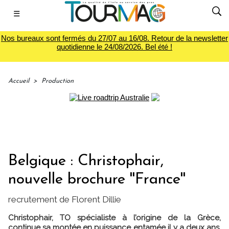
☰
Nos bureaux sont fermés du 27/07 au 16/08. Retour de la newsletter
quotidienne le 24/08/2026. Bel été !
Accueil
>
Production
Belgique : Christophair,
nouvelle brochure ''France''
recrutement de Florent Dillie
Christophair, TO spécialiste à l’origine de la Grèce,
continue sa montée en puissance entamée il y a deux ans.