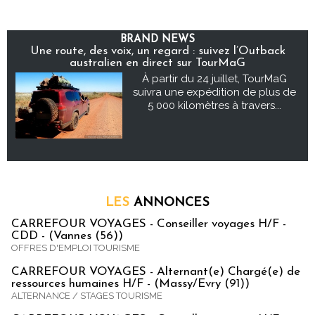
BRAND NEWS
Une route, des voix, un regard : suivez l’Outback
australien en direct sur TourMaG
À partir du 24 juillet, TourMaG
suivra une expédition de plus de
5 000 kilomètres à travers...
LES
ANNONCES
CARREFOUR VOYAGES - Conseiller voyages H/F -
CDD - (Vannes (56))
OFFRES D'EMPLOI TOURISME
CARREFOUR VOYAGES - Alternant(e) Chargé(e) de
ressources humaines H/F - (Massy/Evry (91))
ALTERNANCE / STAGES TOURISME