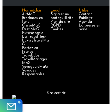
Nos médias
Légal
Utiles
AirMaG
Signaler un
Contact
Brochures en
contenu illicite
Publicité
ligne
Plan du site
Agenda
CruiseMaG
RGPD
La presse en
DestiMaG
Cookies
parle
Futuroscopie
La Travel Tech
LuxuryTravelMa
G
Partez en
France
TravelJobs
TravelManager
MaG
VoyageursMaG
Voyages
Responsables
Site certifié