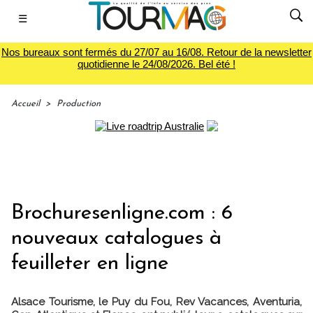
☰
Nos bureaux sont fermés du 27/07 au 16/08. Retour de la newsletter
quotidienne le 24/08/2026. Bel été !
Accueil
>
Production
Brochuresenligne.com : 6
nouveaux catalogues à
feuilleter en ligne
Alsace Tourisme, le Puy du Fou, Rev Vacances, Aventuria,