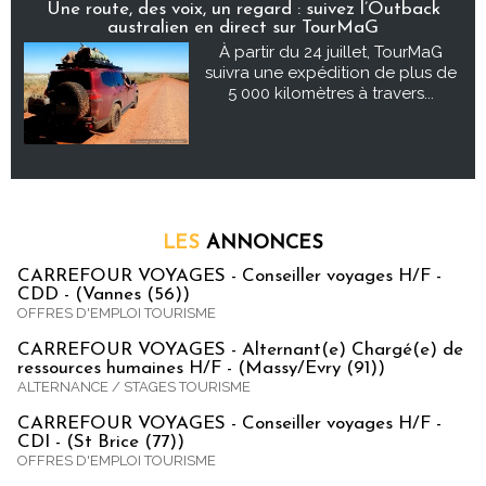
Une route, des voix, un regard : suivez l’Outback
australien en direct sur TourMaG
À partir du 24 juillet, TourMaG
suivra une expédition de plus de
5 000 kilomètres à travers...
LES
ANNONCES
CARREFOUR VOYAGES - Conseiller voyages H/F -
CDD - (Vannes (56))
OFFRES D'EMPLOI TOURISME
CARREFOUR VOYAGES - Alternant(e) Chargé(e) de
ressources humaines H/F - (Massy/Evry (91))
ALTERNANCE / STAGES TOURISME
CARREFOUR VOYAGES - Conseiller voyages H/F -
CDI - (St Brice (77))
OFFRES D'EMPLOI TOURISME