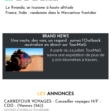
Le Rwanda, un tourisme à haute altitude
France, Italie : randonnée dans le Mercantour frontalier
BRAND NEWS
Une route, des voix, un regard : suivez l’Outback
australien en direct sur TourMaG
À partir du 24 juillet, TourMaG
suivra une expédition de plus de
5 000 kilomètres à travers...
LES
ANNONCES
CARREFOUR VOYAGES - Conseiller voyages H/F -
CDD - (Vannes (56))
OFFRES D'EMPLOI TOURISME