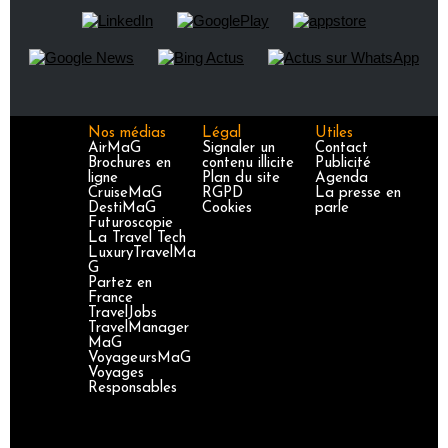
Nos médias
Légal
Utiles
AirMaG
Signaler un
Contact
Brochures en
contenu illicite
Publicité
ligne
Plan du site
Agenda
CruiseMaG
RGPD
La presse en
DestiMaG
Cookies
parle
Futuroscopie
La Travel Tech
LuxuryTravelMa
G
Partez en
France
TravelJobs
TravelManager
MaG
VoyageursMaG
Voyages
Responsables