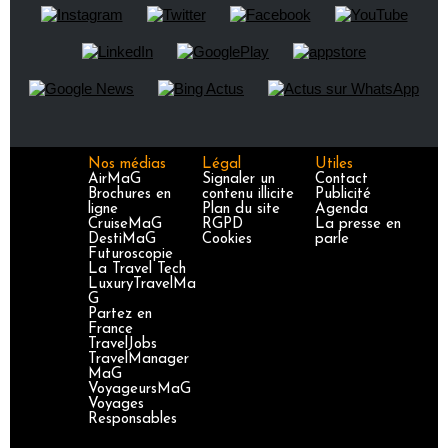
Nos médias
Légal
Utiles
AirMaG
Signaler un
Contact
Brochures en
contenu illicite
Publicité
ligne
Plan du site
Agenda
CruiseMaG
RGPD
La presse en
DestiMaG
Cookies
parle
Futuroscopie
La Travel Tech
LuxuryTravelMa
G
Partez en
France
TravelJobs
TravelManager
MaG
VoyageursMaG
Voyages
Responsables