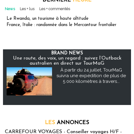
DERNIÈRE
HEURE
News
Les + lus
Les + commentés
Le Rwanda, un tourisme à haute altitude
France, Italie : randonnée dans le Mercantour frontalier
BRAND NEWS
Une route, des voix, un regard : suivez l’Outback
australien en direct sur TourMaG
À partir du 24 juillet, TourMaG
suivra une expédition de plus de
5 000 kilomètres à travers...
LES
ANNONCES
CARREFOUR VOYAGES - Conseiller voyages H/F -