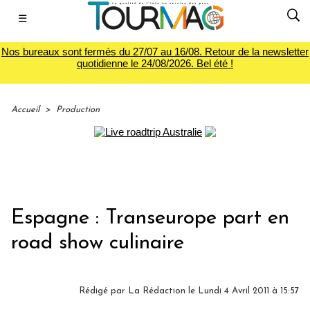
☰
Nos bureaux sont fermés du 27/07 au 16/08. Retour de la newsletter
quotidienne le 24/08/2026. Bel été !
Accueil
>
Production
Espagne : Transeurope part en
road show culinaire
Rédigé par La Rédaction le Lundi 4 Avril 2011 à 15:57