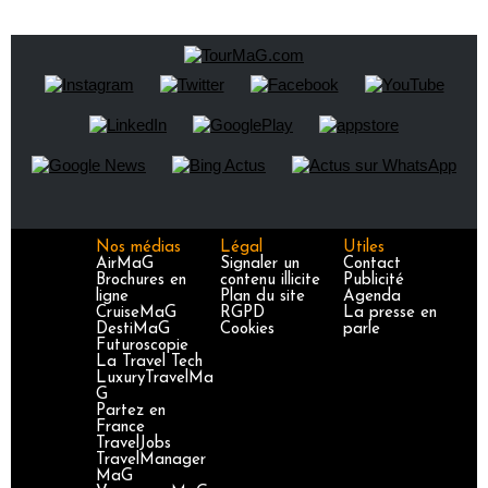
Nos médias
Légal
Utiles
AirMaG
Signaler un
Contact
Brochures en
contenu illicite
Publicité
ligne
Plan du site
Agenda
CruiseMaG
RGPD
La presse en
DestiMaG
Cookies
parle
Futuroscopie
La Travel Tech
LuxuryTravelMa
G
Partez en
France
TravelJobs
TravelManager
MaG