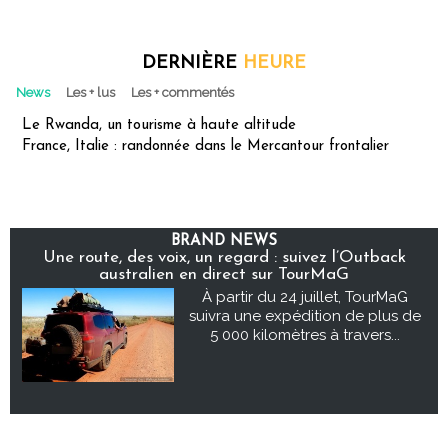
DERNIÈRE
HEURE
News
Les + lus
Les + commentés
Le Rwanda, un tourisme à haute altitude
France, Italie : randonnée dans le Mercantour frontalier
BRAND NEWS
Une route, des voix, un regard : suivez l’Outback
australien en direct sur TourMaG
À partir du 24 juillet, TourMaG
suivra une expédition de plus de
5 000 kilomètres à travers...