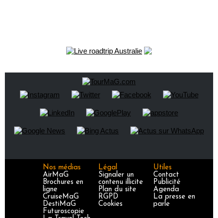
Nos médias
Légal
Utiles
AirMaG
Signaler un
Contact
Brochures en
contenu illicite
Publicité
ligne
Plan du site
Agenda
CruiseMaG
RGPD
La presse en
DestiMaG
Cookies
parle
Futuroscopie