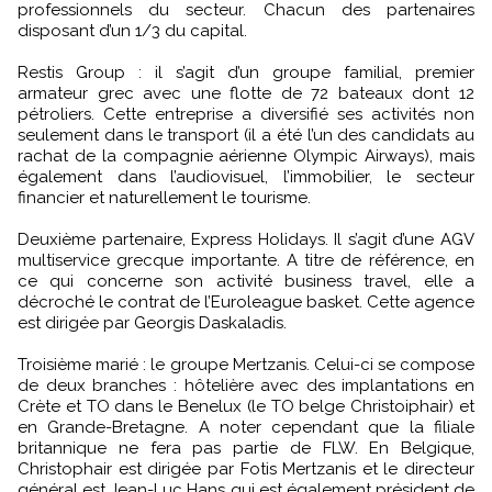
professionnels du secteur. Chacun des partenaires
disposant d’un 1/3 du capital.
Restis Group : il s’agit d’un groupe familial, premier
armateur grec avec une flotte de 72 bateaux dont 12
pétroliers. Cette entreprise a diversifié ses activités non
seulement dans le transport (il a été l’un des candidats au
rachat de la compagnie aérienne Olympic Airways), mais
également dans l’audiovisuel, l’immobilier, le secteur
financier et naturellement le tourisme.
Deuxième partenaire, Express Holidays. Il s’agit d’une AGV
multiservice grecque importante. A titre de référence, en
ce qui concerne son activité business travel, elle a
décroché le contrat de l’Euroleague basket. Cette agence
est dirigée par Georgis Daskaladis.
Troisième marié : le groupe Mertzanis. Celui-ci se compose
de deux branches : hôtelière avec des implantations en
Crète et TO dans le Benelux (le TO belge Christoiphair) et
en Grande-Bretagne. A noter cependant que la filiale
britannique ne fera pas partie de FLW. En Belgique,
Christophair est dirigée par Fotis Mertzanis et le directeur
général est Jean-Luc Hans qui est également président de