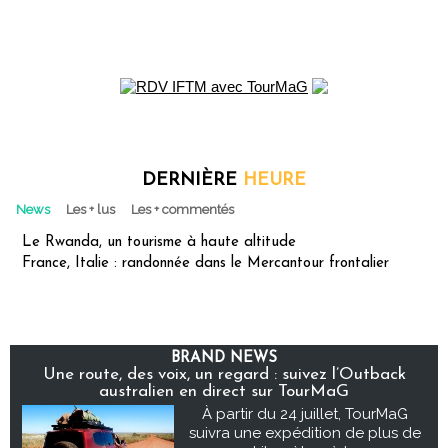
DERNIÈRE
HEURE
News
Les + lus
Les + commentés
Le Rwanda, un tourisme à haute altitude
France, Italie : randonnée dans le Mercantour frontalier
BRAND NEWS
Une route, des voix, un regard : suivez l’Outback
australien en direct sur TourMaG
À partir du 24 juillet, TourMaG
suivra une expédition de plus de