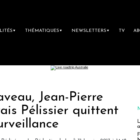
LITÉS
THÉMATIQUES
NEWSLETTERS
TV
A
▼
▼
▼
aveau, Jean-Pierre
is Pélissier quittent
urveillance
L
a
F
M