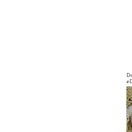
AirMa
Dr
e