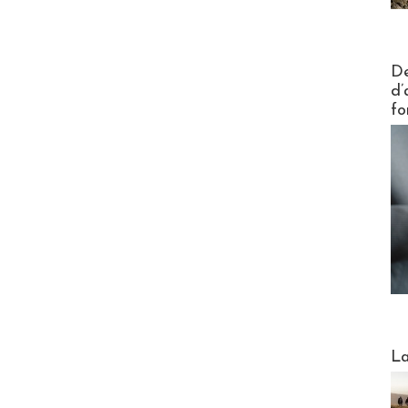
Actus V
De
d’
fo
Webinai
La