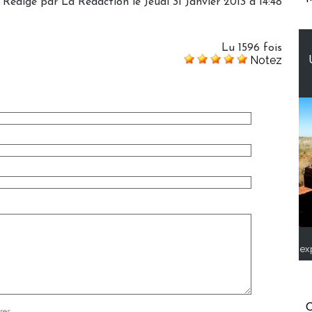
Rédigé par
La Rédaction
le Jeudi 31 Janvier 2013 à 14:48
Lu 1596 fois
Notez
ex
C
res