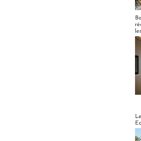
Bo
ré
le
Distribu
Le
Ed