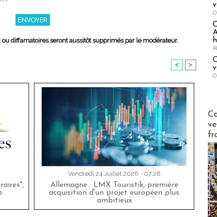
v
O
A
h
x ou diffamatoires seront aussitôt supprimés par le modérateur.
A
C
<
>
v
O
Publi-n
Co
ve
fr
Vendredi 24 Juillet 2026 - 07:28
aires",
Allemagne : LMX Touristik, première
e
acquisition d'un projet européen plus
ambitieux