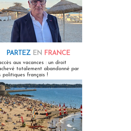
PARTEZ
EN
FRANCE
 en France
accès aux vacances : un droit
achevé totalement abandonné par
s politiques français !