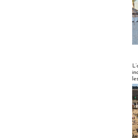
Partez
L’
in
le