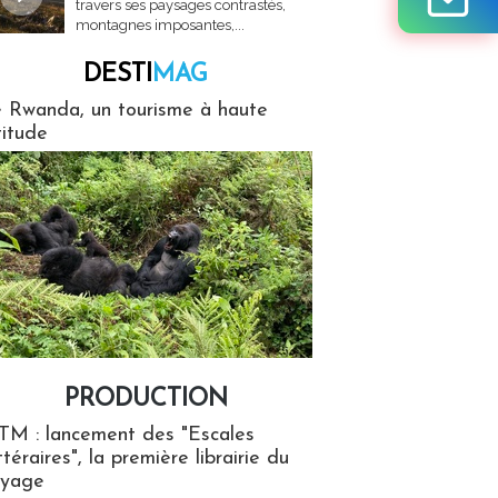
travers ses paysages contrastés,
montagnes imposantes,...
DESTI
MAG
MAG
 Rwanda, un tourisme à haute
titude
PRODUCTION
ion
TM : lancement des "Escales
ttéraires", la première librairie du
oyage