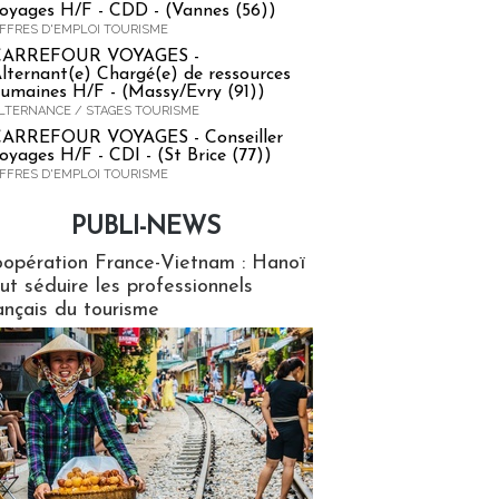
oyages H/F - CDD - (Vannes (56))
FFRES D'EMPLOI TOURISME
CARREFOUR VOYAGES -
lternant(e) Chargé(e) de ressources
umaines H/F - (Massy/Evry (91))
LTERNANCE / STAGES TOURISME
ARREFOUR VOYAGES - Conseiller
oyages H/F - CDI - (St Brice (77))
FFRES D'EMPLOI TOURISME
PUBLI-NEWS
ews
opération France-Vietnam : Hanoï
ut séduire les professionnels
ançais du tourisme