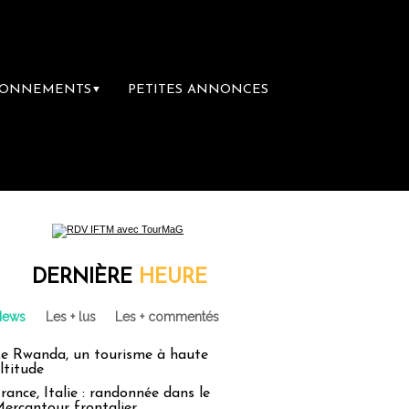
BONNEMENTS
PETITES ANNONCES
▼
DERNIÈRE
HEURE
News
Les + lus
Les + commentés
e Rwanda, un tourisme à haute
ltitude
rance, Italie : randonnée dans le
ercantour frontalier