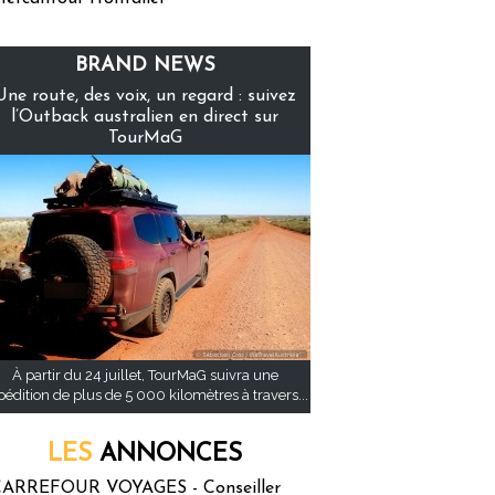
BRAND NEWS
Une route, des voix, un regard : suivez
l’Outback australien en direct sur
TourMaG
À partir du 24 juillet, TourMaG suivra une
pédition de plus de 5 000 kilomètres à travers...
LES
ANNONCES
ARREFOUR VOYAGES - Conseiller