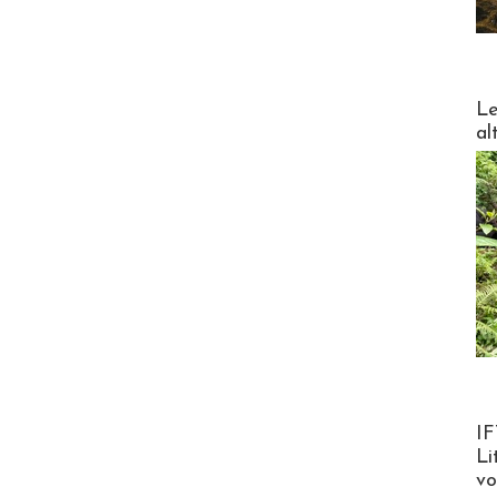
DESTI
Le
al
Product
IF
Li
v