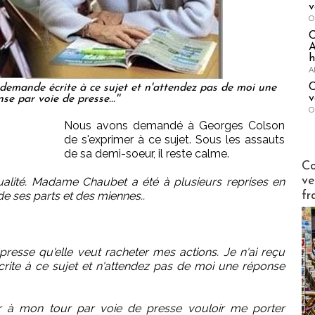
v
O
A
h
A
C
e demande écrite à ce sujet et n'attendez pas de moi une
v
se par voie de presse...''
O
Nous avons demandé à Georges Colson
de s'exprimer à ce sujet. Sous les assauts
de sa demi-soeur, il reste calme.
Publi-n
Co
ve
ualité. Madame Chaubet a été à plusieurs reprises en
fr
e ses parts et des miennes..
presse qu'elle veut racheter mes actions. Je n'ai reçu
ite à ce sujet et n'attendez pas de moi une réponse
r à mon tour par voie de presse vouloir me porter