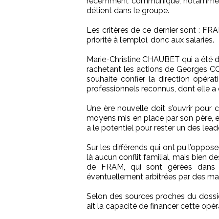
récemment communiqué, notamment vi
détient dans le groupe.
Les critères de ce dernier sont : FRAM
priorité à l’emploi, donc aux salariés.
Marie-Christine CHAUBET qui a été d
rachetant les actions de Georges CO
souhaite confier la direction opé
professionnels reconnus, dont elle a d
Une ère nouvelle doit s’ouvrir pour 
moyens mis en place par son père, e
a le potentiel pour rester un des lead
Sur les différends qui ont pu l’oppos
là aucun conflit familial, mais bien 
de FRAM, qui sont gérées dans l
éventuellement arbitrées par des magis
Selon des sources proches du dossie
ait la capacité de financer cette opéra