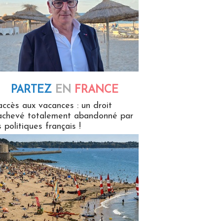
PARTEZ
EN
FRANCE
 en France
accès aux vacances : un droit
achevé totalement abandonné par
s politiques français !