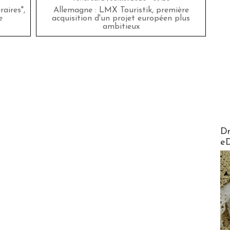
aires",
Allemagne : LMX Touristik, première
e
acquisition d'un projet européen plus
ambitieux
AirMa
Dr
e