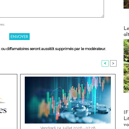
res
DESTI
Le
al
x ou diffamatoires seront aussitôt supprimés par le modérateur.
<
>
Product
IF
Li
v
Vendredi 24 Juillet 2026 - 07:28