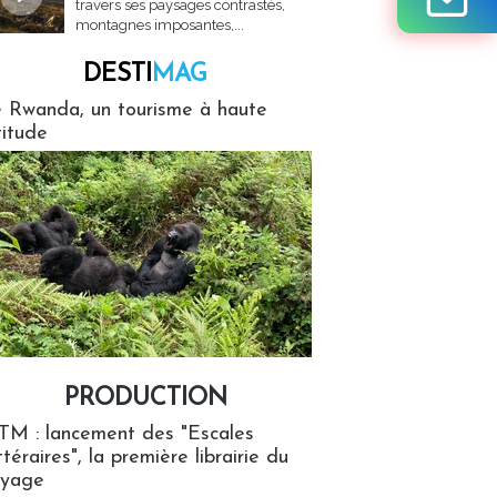
travers ses paysages contrastés,
montagnes imposantes,...
DESTI
MAG
MAG
 Rwanda, un tourisme à haute
titude
PRODUCTION
ion
TM : lancement des "Escales
ttéraires", la première librairie du
oyage