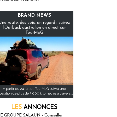
BRAND NEWS
Une route, des voix, un regard : suivez
l’Outback australien en direct sur
TourMaG
À partir du 24 juillet, TourMaG suivra une
pédition de plus de 5 000 kilomètres à travers...
LES
ANNONCES
E GROUPE SALAUN - Conseiller