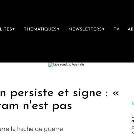
LITÉS
THÉMATIQUES
NEWSLETTERS
TV
A
▼
▼
▼
 persiste et signe : «
ram n'est pas
L
a
rre la hache de guerre
F
M