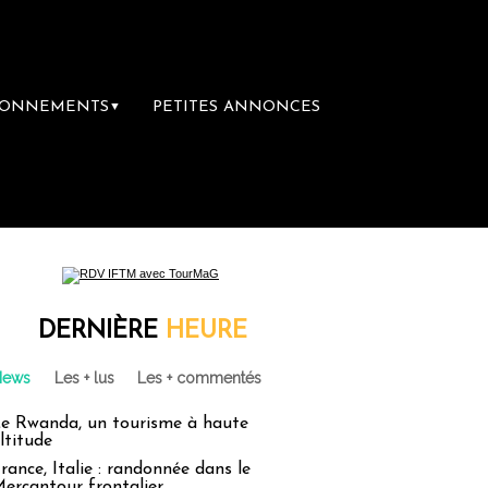
BONNEMENTS
PETITES ANNONCES
▼
DERNIÈRE
HEURE
News
Les + lus
Les + commentés
e Rwanda, un tourisme à haute
ltitude
rance, Italie : randonnée dans le
ercantour frontalier