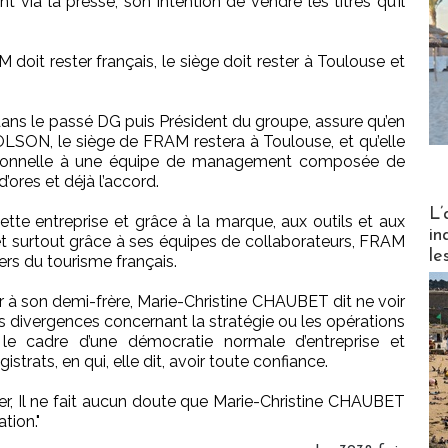
a la presse, son intention de vendre les titres qu’il
 doit rester français, le siège doit rester à Toulouse et
ans le passé DG puis Président du groupe, assure qu’en
LSON, le siège de FRAM restera à Toulouse, et qu’elle
rationnelle à une équipe de management composée de
’ores et déjà l’accord.
Partez
L’
cette entreprise et grâce à la marque, aux outils et aux
in
t surtout grâce à ses équipes de collaborateurs, FRAM
le
ers du tourisme français.
er à son demi-frère, Marie-Christine CHAUBET dit ne voir
des divergences concernant la stratégie ou les opérations
e cadre d’une démocratie normale d’entreprise et
trats, en qui, elle dit, avoir toute confiance.
r, Il ne fait aucun doute que Marie-Christine CHAUBET
tion."