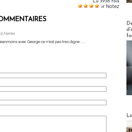
Lu 3938 fois
Notez
OMMENTAIRES
Actus V
De
d’
3
|
Alerter
fo
eanmoins avec George ce n'est pas tres digne......
Webinai
La