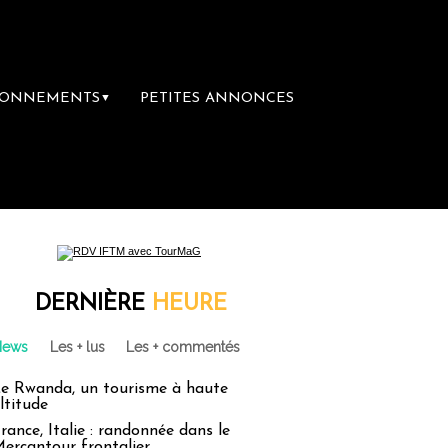
BONNEMENTS
PETITES ANNONCES
▼
DERNIÈRE
HEURE
News
Les + lus
Les + commentés
e Rwanda, un tourisme à haute
ltitude
rance, Italie : randonnée dans le
ercantour frontalier