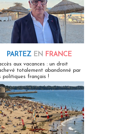
PARTEZ
EN
FRANCE
 en France
accès aux vacances : un droit
achevé totalement abandonné par
s politiques français !