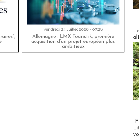
DESTI
Vendredi 24 Juillet 2026 - 07:28
Le
aires",
Allemagne : LMX Touristik, première
al
e
acquisition d'un projet européen plus
ambitieux
Product
IF
Li
v