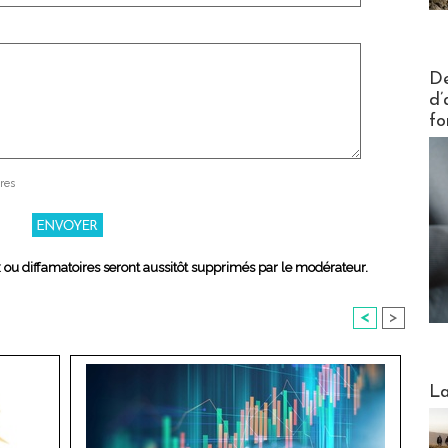
Actus V
De
d’
fo
res
x ou diffamatoires seront aussitôt supprimés par le modérateur.
<
>
Webinai
La