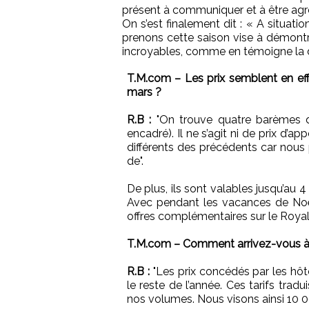
présent à communiquer et à être agress
On s’est finalement dit : « A situatio
prenons cette saison vise à démontre
incroyables, comme en témoigne la d
T.M.com – Les prix semblent en effet
mars ?
R.B :
"On trouve quatre barèmes de
encadré). Il ne s’agit ni de prix d’
différents des précédents car nous 
de".
De plus, ils sont valables jusqu’au 4 
Avec pendant les vacances de Noël
offres complémentaires sur le Royal 
T.M.com – Comment arrivez-vous à o
R.B :
"Les prix concédés par les hôte
le reste de l’année. Ces tarifs trad
nos volumes. Nous visons ainsi 10 00