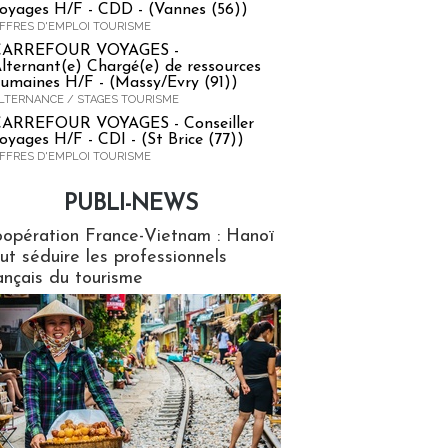
oyages H/F - CDD - (Vannes (56))
FFRES D'EMPLOI TOURISME
CARREFOUR VOYAGES -
lternant(e) Chargé(e) de ressources
umaines H/F - (Massy/Evry (91))
LTERNANCE / STAGES TOURISME
ARREFOUR VOYAGES - Conseiller
oyages H/F - CDI - (St Brice (77))
FFRES D'EMPLOI TOURISME
PUBLI-NEWS
ews
opération France-Vietnam : Hanoï
ut séduire les professionnels
ançais du tourisme