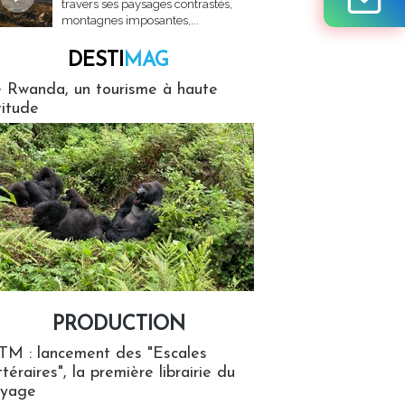
travers ses paysages contrastés,
montagnes imposantes,...
DESTI
MAG
MAG
 Rwanda, un tourisme à haute
titude
PRODUCTION
ion
TM : lancement des "Escales
ttéraires", la première librairie du
oyage