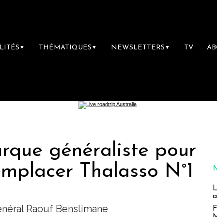
LITÉS
THÉMATIQUES
NEWSLETTERS
TV
A
▼
▼
▼
rque généraliste pour
emplacer Thalasso N°1
L
a
général Raouf Benslimane
F
M