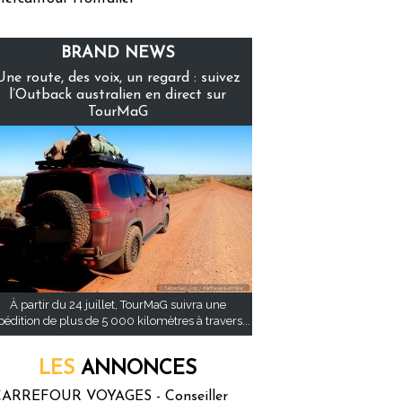
BRAND NEWS
Une route, des voix, un regard : suivez
l’Outback australien en direct sur
TourMaG
À partir du 24 juillet, TourMaG suivra une
pédition de plus de 5 000 kilomètres à travers...
LES
ANNONCES
ARREFOUR VOYAGES - Conseiller