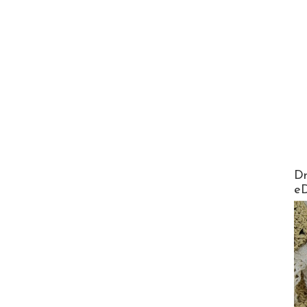
AirMa
Dr
e