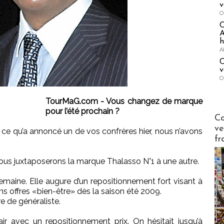
v
O
A
h
A
C
v
O
TourMaG.com - Vous changez de marque
pour l’été prochain ?
Publi-n
Co
ve
 ce qu’a annoncé un de vos confrères hier, nous n’avons
fr
ous juxtaposerons la marque Thalasso N°1 à une autre.
 semaine. Elle augure d’un repositionnement fort visant à
sans offres «bien-être» dès la saison été 2009.
fre de généraliste.
ir avec un repositionnement prix. On hésitait jusqu’à