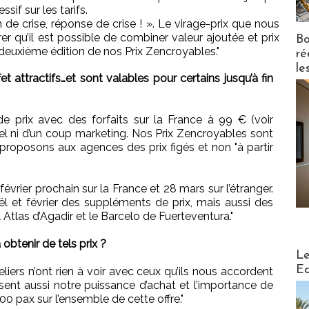
if sur les tarifs.
n de crise, réponse de crise ! ». Le virage-prix que nous
r qu’il est possible de combiner valeur ajoutée et prix
Bo
euxième édition de nos Prix Zencroyables."
ré
le
 attractifs…et sont valables pour certains jusqu’à fin
 prix avec des forfaits sur la France à 99 € (voir
appel ni d’un coup marketing. Nos Prix Zencroyables sont
proposons aux agences des prix figés et non "à partir
février prochain sur la France et 28 mars sur l’étranger.
 et février des suppléments de prix, mais aussi des
Atlas d’Agadir et le Barcelo de Fuerteventura."
btenir de tels prix ?
Distribu
Le
Ed
liers n’ont rien à voir avec ceux qu’ils nous accordent
uisent aussi notre puissance d’achat et l’importance de
0 pax sur l’ensemble de cette offre."