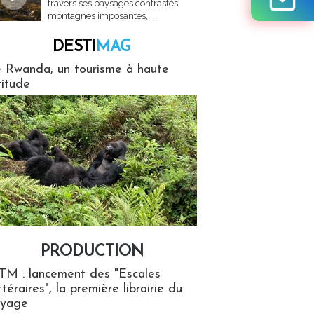
travers ses paysages contrastés,
montagnes imposantes,...
DESTI
MAG
MAG
 Rwanda, un tourisme à haute
titude
PRODUCTION
ion
TM : lancement des "Escales
ttéraires", la première librairie du
oyage