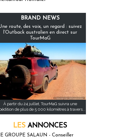
BRAND NEWS
Une route, des voix, un regard : suivez
l’Outback australien en direct sur
TourMaG
À partir du 24 juillet, TourMaG suivra une
pédition de plus de 5 000 kilomètres à travers...
LES
ANNONCES
E GROUPE SALAUN - Conseiller