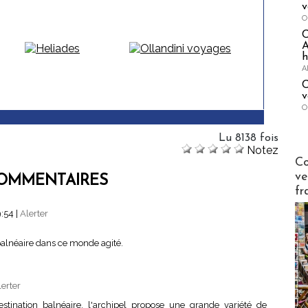
v
O
A
h
A
C
v
O
Lu 8138 fois
Notez
Publi-n
Co
ve
OMMENTAIRES
fr
9:54
|
Alerter
 balnéaire dans ce monde agité.
lerter
tination balnéaire, l'archipel propose une grande variété de