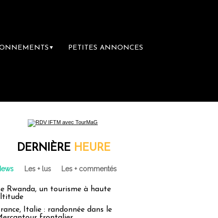
BONNEMENTS
PETITES ANNONCES
▼
DERNIÈRE
HEURE
News
Les + lus
Les + commentés
e Rwanda, un tourisme à haute
ltitude
rance, Italie : randonnée dans le
ercantour frontalier