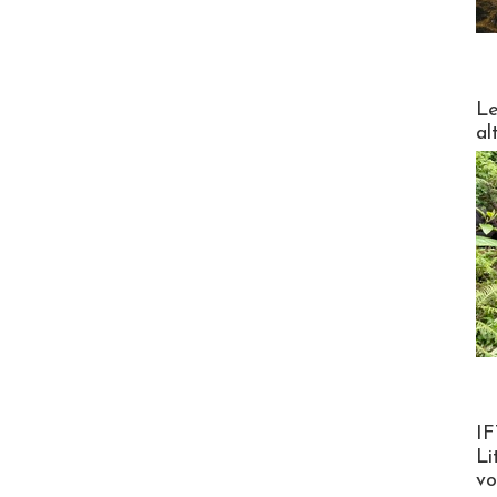
DESTI
Le
al
Product
IF
Li
v