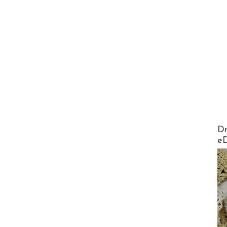
AirMa
Dr
e