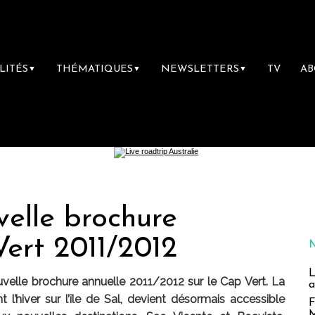
LITÉS
THÉMATIQUES
NEWSLETTERS
TV
A
▼
▼
▼
velle brochure
Vert 2011/2012
L
uvelle brochure annuelle 2011/2012 sur le Cap Vert. La
a
 l’hiver sur l’île de Sal, devient désormais accessible
F
M