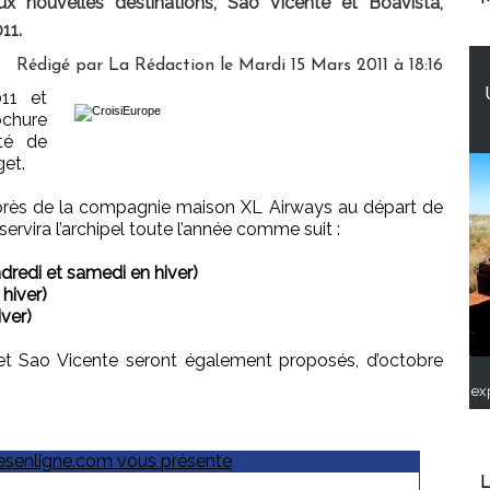
x nouvelles destinations, Sao Vicente et Boavista,
11.
Rédigé par La Rédaction le Mardi 15 Mars 2011 à 18:16
11 et
ochure
té de
et.
uprès de la compagnie maison XL Airways au départ de
ervira l’archipel toute l’année comme suit :
endredi et samedi en hiver)
 hiver)
iver)
et Sao Vicente seront également proposés, d’octobre
ex
L