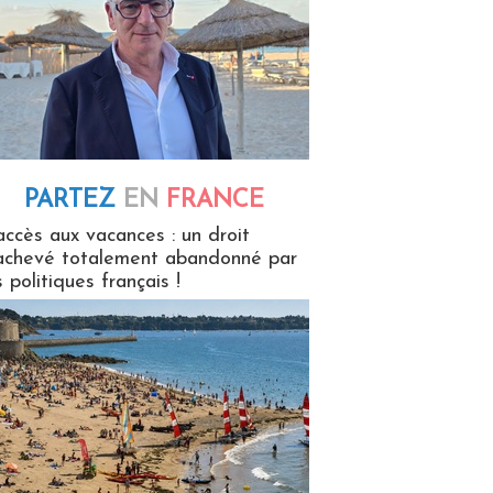
PARTEZ
EN
FRANCE
 en France
accès aux vacances : un droit
achevé totalement abandonné par
s politiques français !