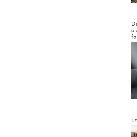
Actus V
De
d’
fo
Webinai
La