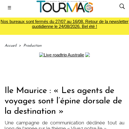
☰
Nos bureaux sont fermés du 27/07 au 16/08. Retour de la newsletter
quotidienne le 24/08/2026. Bel été !
Accueil
>
Production
Ile Maurice : « Les agents de
voyages sont l’épine dorsale de
la destination »
Une campagne de communication déclinée tout au
long de l’année sur le thème « Vivez notre île »