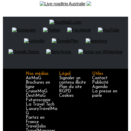
Nos médias
Légal
Utiles
AirMaG
Signaler un
Contact
Brochures en
contenu illicite
Publicité
ligne
Plan du site
Agenda
CruiseMaG
RGPD
La presse en
DestiMaG
Cookies
parle
Futuroscopie
La Travel Tech
LuxuryTravelMa
G
Partez en
France
TravelJobs
TravelManager