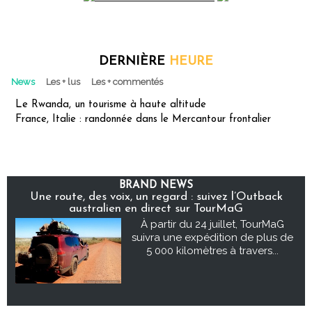
DERNIÈRE
HEURE
News
Les + lus
Les + commentés
Le Rwanda, un tourisme à haute altitude
France, Italie : randonnée dans le Mercantour frontalier
BRAND NEWS
Une route, des voix, un regard : suivez l’Outback
australien en direct sur TourMaG
À partir du 24 juillet, TourMaG
suivra une expédition de plus de
5 000 kilomètres à travers...