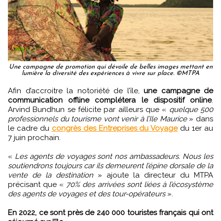
Une campagne de promotion qui dévoile de belles images mettant en
lumière la diversité des expériences à vivre sur place. ©MTPA
Afin d’accroitre la notoriété de l’île,
une campagne de
communication offline complétera le dispositif online
.
Arvind Bundhun se félicite par ailleurs que «
quelque 500
professionnels du tourisme vont venir à l’Ile Maurice
» dans
le cadre du
congrès des Entreprises du Voyage
du 1er au
7 juin prochain.
«
Les agents de voyages sont nos ambassadeurs. Nous les
soutiendrons toujours car ils demeurent l’épine dorsale de la
vente de la destination
» ajoute la directeur du MTPA
précisant que «
70% des arrivées sont liées à l’écosystème
des agents de voyages et des tour-opérateurs
».
En 2022, ce sont près de 240 000 touristes français qui ont