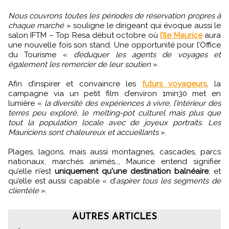
Nous couvrons toutes les périodes de réservation propres à
chaque marché
» souligne le dirigeant qui évoque aussi le
salon IFTM – Top Resa début octobre où
l’Ile Maurice
aura
une nouvelle fois son stand. Une opportunité pour l’Office
du Tourisme «
d’éduquer les agents de voyages et
également les remercier de leur soutien
».
Afin d’inspirer et convaincre les
futurs voyageurs
, la
campagne via un petit film d’environ 1min30 met en
lumière «
la diversité des expériences à vivre, l’intérieur des
terres peu exploré, le melting-pot culturel mais plus que
tout la population locale avec de joyeux portraits. Les
Mauriciens sont chaleureux et accueillants
».
Plages, lagons, mais aussi montagnes, cascades, parcs
nationaux, marchés animés…, Maurice entend signifier
qu’elle n’est
uniquement qu'une destination balnéaire
, et
qu’elle est aussi capable « d’
aspirer tous les segments de
clientèle
».
AUTRES ARTICLES