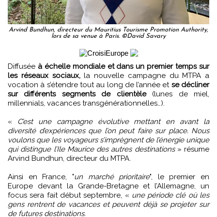
Arvind Bundhun, directeur du Mauritius Tourisme Promotion Authority,
lors de sa venue à Paris. ©David Savary
Diffusée
à échelle mondiale et dans un premier temps sur
les réseaux sociaux,
la nouvelle campagne du MTPA a
vocation à s’étendre tout au long de l’année et
se décliner
sur différents segments de clientèle
(lunes de miel,
millennials, vacances transgénérationnelles…).
«
C’est une campagne évolutive mettant en avant la
diversité d’expériences que l’on peut faire sur place. Nous
voulons que les voyageurs s’imprègnent de l’énergie unique
qui distingue l’Ile Maurice des autres destinations
» résume
Arvind Bundhun, directeur du MTPA.
Ainsi en France, "
un marché prioritaire
", le premier en
Europe devant la Grande-Bretagne et l’Allemagne, un
focus sera fait début septembre, «
une période clé où les
gens rentrent de vacances et peuvent déjà se projeter sur
de futures destinations.