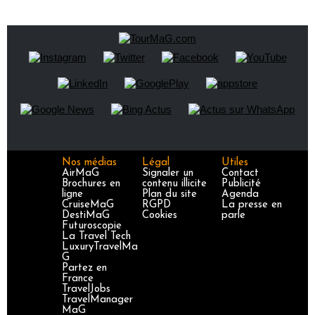
Nos médias
Légal
Utiles
AirMaG
Signaler un
Contact
Brochures en
contenu illicite
Publicité
ligne
Plan du site
Agenda
CruiseMaG
RGPD
La presse en
DestiMaG
Cookies
parle
Futuroscopie
La Travel Tech
LuxuryTravelMa
G
Partez en
France
TravelJobs
TravelManager
MaG