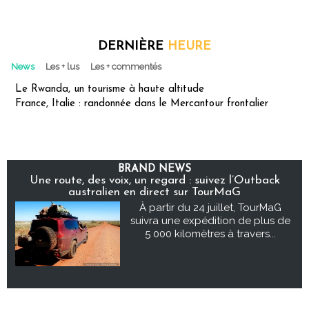
DERNIÈRE
HEURE
News
Les + lus
Les + commentés
Le Rwanda, un tourisme à haute altitude
France, Italie : randonnée dans le Mercantour frontalier
BRAND NEWS
Une route, des voix, un regard : suivez l’Outback
australien en direct sur TourMaG
À partir du 24 juillet, TourMaG
suivra une expédition de plus de
5 000 kilomètres à travers...