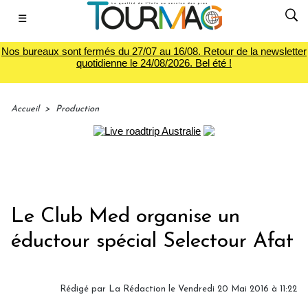
☰
Nos bureaux sont fermés du 27/07 au 16/08. Retour de la newsletter
quotidienne le 24/08/2026. Bel été !
Accueil
>
Production
Le Club Med organise un
éductour spécial Selectour Afat
Rédigé par
La Rédaction
le Vendredi 20 Mai 2016 à 11:22