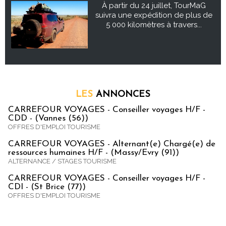
À partir du 24 juillet, TourMaG
suivra une expédition de plus de
5 000 kilomètres à travers...
LES
ANNONCES
CARREFOUR VOYAGES - Conseiller voyages H/F -
CDD - (Vannes (56))
OFFRES D'EMPLOI TOURISME
CARREFOUR VOYAGES - Alternant(e) Chargé(e) de
ressources humaines H/F - (Massy/Evry (91))
ALTERNANCE / STAGES TOURISME
CARREFOUR VOYAGES - Conseiller voyages H/F -
CDI - (St Brice (77))
OFFRES D'EMPLOI TOURISME