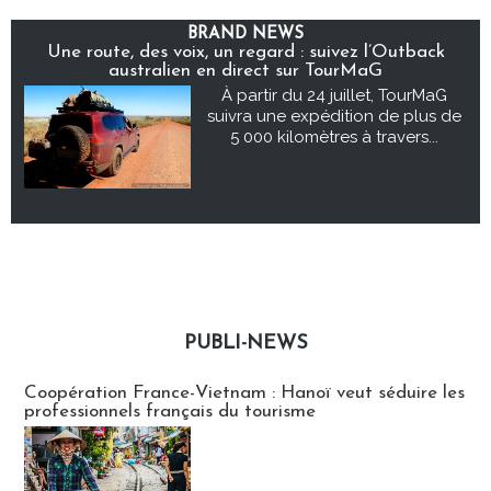
BRAND NEWS
Une route, des voix, un regard : suivez l’Outback
australien en direct sur TourMaG
À partir du 24 juillet, TourMaG
suivra une expédition de plus de
5 000 kilomètres à travers...
PUBLI-NEWS
Publi-news
Coopération France-Vietnam : Hanoï veut séduire les
professionnels français du tourisme