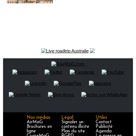
Nos médias
Légal
Utiles
AirMaG
Signaler un
Contact
Brochures en
contenu illicite
Publicité
ligne
Plan du site
Agenda
CruiseMaG
RGPD
La presse en