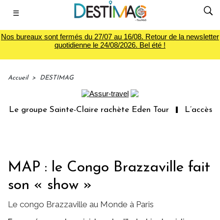
☰
Nos bureaux sont fermés du 27/07 au 16/08. Retour de la newsletter
quotidienne le 24/08/2026. Bel été !
Accueil
>
DESTIMAG
Le groupe Sainte-Claire rachète Eden Tour
L’accès aux 
MAP : le Congo Brazzaville fait
son « show »
Le congo Brazzaville au Monde à Paris