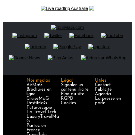
Nos médias
Légal
Utiles
AirMaG
Signaler un
Contact
Brochures en
contenu illicite
Publicité
ligne
Plan du site
Agenda
CruiseMaG
RGPD
La presse en
DestiMaG
Cookies
parle
Futuroscopie
La Travel Tech
LuxuryTravelMa
G
Partez en
France
TravelJobs