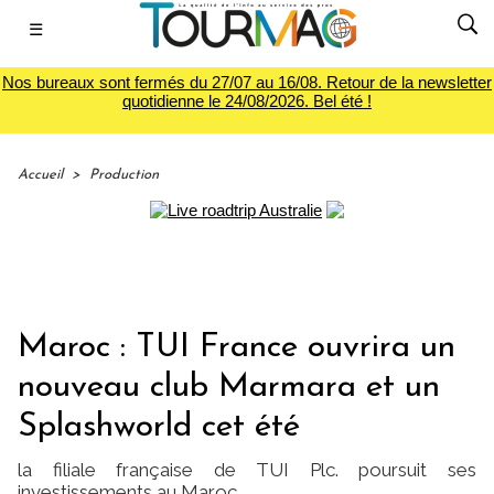
☰
Nos bureaux sont fermés du 27/07 au 16/08. Retour de la newsletter
quotidienne le 24/08/2026. Bel été !
Accueil
>
Production
Maroc : TUI France ouvrira un
nouveau club Marmara et un
Splashworld cet été
la filiale française de TUI Plc. poursuit ses
investissements au Maroc