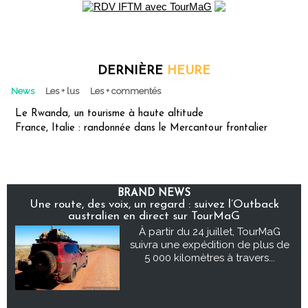
DERNIÈRE
HEURE
News
Les + lus
Les + commentés
Le Rwanda, un tourisme à haute altitude
France, Italie : randonnée dans le Mercantour frontalier
BRAND NEWS
Une route, des voix, un regard : suivez l’Outback
australien en direct sur TourMaG
À partir du 24 juillet, TourMaG
suivra une expédition de plus de
5 000 kilomètres à travers...