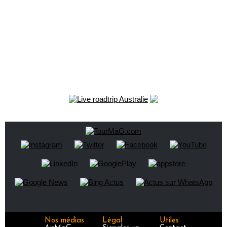
Nos médias
Légal
Utiles