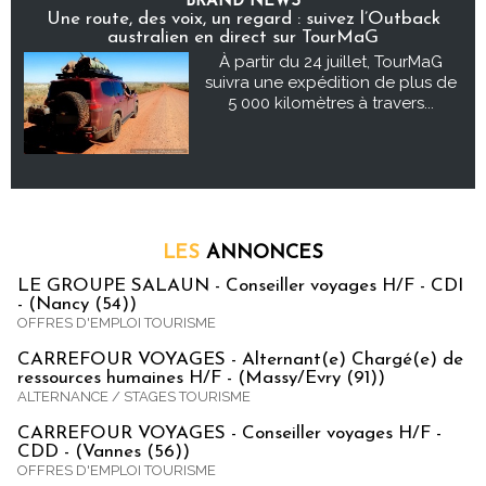
BRAND NEWS
Une route, des voix, un regard : suivez l’Outback
australien en direct sur TourMaG
À partir du 24 juillet, TourMaG
suivra une expédition de plus de
5 000 kilomètres à travers...
LES
ANNONCES
LE GROUPE SALAUN - Conseiller voyages H/F - CDI
- (Nancy (54))
OFFRES D'EMPLOI TOURISME
CARREFOUR VOYAGES - Alternant(e) Chargé(e) de
ressources humaines H/F - (Massy/Evry (91))
ALTERNANCE / STAGES TOURISME
CARREFOUR VOYAGES - Conseiller voyages H/F -
CDD - (Vannes (56))
OFFRES D'EMPLOI TOURISME