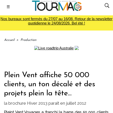
☰
Nos bureaux sont fermés du 27/07 au 16/08. Retour de la newsletter
quotidienne le 24/08/2026. Bel été !
Accueil
>
Production
Plein Vent affiche 50 000
clients, un ton décalé et des
projets plein la tête...
la brochure Hiver 2013 paraît en juillet 2012
Pleint Vent Voyages a franchi la barre des 50 000 clients.