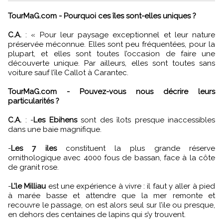
TourMaG.com - Pourquoi ces îles sont-elles uniques ?
C.A.
:
«
Pour leur paysage exceptionnel et leur nature
préservée méconnue. Elles sont peu fréquentées, pour la
plupart, et elles sont toutes l’occasion de faire une
découverte unique. Par ailleurs, elles sont toutes sans
voiture sauf l’île Callot à Carantec.
TourMaG.com - Pouvez-vous nous décrire leurs
particularités ?
C.A.
: -
Les Ebihens
sont des îlots presque inaccessibles
dans une baie magnifique.
-
Les 7 iles
constituent la plus grande réserve
ornithologique avec 4000 fous de bassan, face à la côte
de granit rose.
-
L’le Milliau
est une expérience à vivre : il faut y aller à pied
à marée basse et attendre que la mer remonte et
recouvre le passage, on est alors seul sur l’ile ou presque,
en dehors des centaines de lapins qui s’y trouvent.