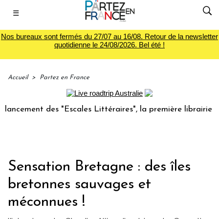
☰
Nos bureaux sont fermés du 27/07 au 16/08. Retour de la newsletter
quotidienne le 24/08/2026. Bel été !
Accueil
>
Partez en France
ent des "Escales Littéraires", la première librairie du voy
Sensation Bretagne : des îles
bretonnes sauvages et
méconnues !