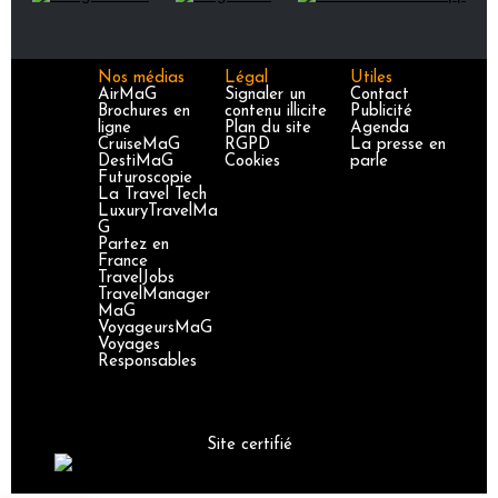
Nos médias
Légal
Utiles
AirMaG
Signaler un
Contact
Brochures en
contenu illicite
Publicité
ligne
Plan du site
Agenda
CruiseMaG
RGPD
La presse en
DestiMaG
Cookies
parle
Futuroscopie
La Travel Tech
LuxuryTravelMa
G
Partez en
France
TravelJobs
TravelManager
MaG
VoyageursMaG
Voyages
Responsables
Site certifié