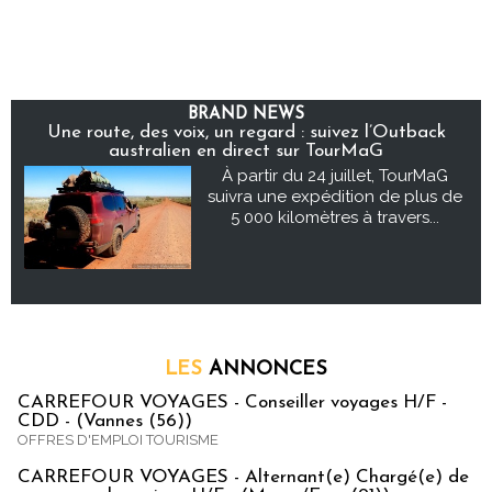
BRAND NEWS
Une route, des voix, un regard : suivez l’Outback
australien en direct sur TourMaG
À partir du 24 juillet, TourMaG
suivra une expédition de plus de
5 000 kilomètres à travers...
LES
ANNONCES
CARREFOUR VOYAGES - Conseiller voyages H/F -
CDD - (Vannes (56))
OFFRES D'EMPLOI TOURISME
CARREFOUR VOYAGES - Alternant(e) Chargé(e) de