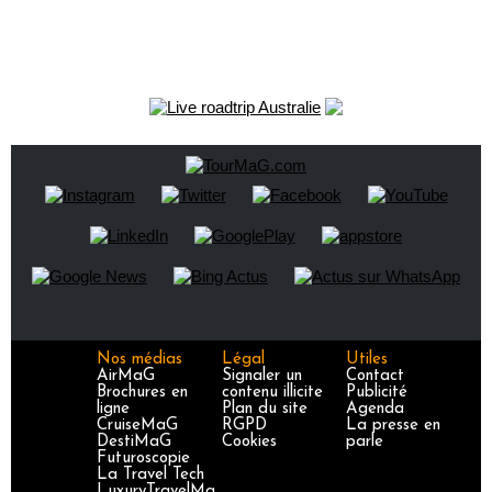
Nos médias
Légal
Utiles
AirMaG
Signaler un
Contact
Brochures en
contenu illicite
Publicité
ligne
Plan du site
Agenda
CruiseMaG
RGPD
La presse en
DestiMaG
Cookies
parle
Futuroscopie
La Travel Tech
LuxuryTravelMa