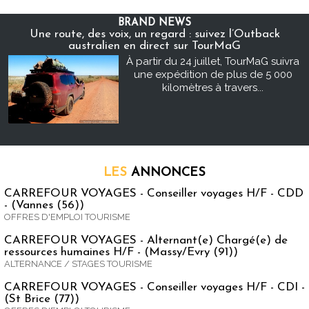
BRAND NEWS
Une route, des voix, un regard : suivez l’Outback
australien en direct sur TourMaG
À partir du 24 juillet, TourMaG suivra
une expédition de plus de 5 000
kilomètres à travers...
LES
ANNONCES
CARREFOUR VOYAGES - Conseiller voyages H/F - CDD
- (Vannes (56))
OFFRES D'EMPLOI TOURISME
CARREFOUR VOYAGES - Alternant(e) Chargé(e) de
ressources humaines H/F - (Massy/Evry (91))
ALTERNANCE / STAGES TOURISME
CARREFOUR VOYAGES - Conseiller voyages H/F - CDI -
(St Brice (77))