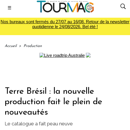
☰
Nos bureaux sont fermés du 27/07 au 16/08. Retour de la newsletter
quotidienne le 24/08/2026. Bel été !
Accueil
>
Production
Terre Brésil : la nouvelle
production fait le plein de
nouveautés
Le catalogue a fait peau neuve