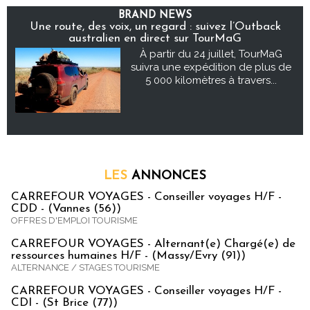
BRAND NEWS
Une route, des voix, un regard : suivez l’Outback
australien en direct sur TourMaG
À partir du 24 juillet, TourMaG
suivra une expédition de plus de
5 000 kilomètres à travers...
LES
ANNONCES
CARREFOUR VOYAGES - Conseiller voyages H/F -
CDD - (Vannes (56))
OFFRES D'EMPLOI TOURISME
CARREFOUR VOYAGES - Alternant(e) Chargé(e) de
ressources humaines H/F - (Massy/Evry (91))
ALTERNANCE / STAGES TOURISME
CARREFOUR VOYAGES - Conseiller voyages H/F -
CDI - (St Brice (77))