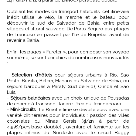
12j Paris/Paris, à partir de 2990€/pers.base double
Oubliant les modes de transport habituels, cet itinéraire
inédit utilise le vélo, la marche et le bateau pour
découvrir le sud de Salvador de Bahia, entre petits
villages et littoral sauvage. De Porto Seguro aux plages
de Trancoso en passant par l’île de Boipeba, avant de
revenir à Bahia.
Enfin, les pages « Fureter », pour composer son voyage
soi-même, se sont enrichies de nombreuses nouveautés
:
-
Sélection d’hôtels
pour séjours urbains à Rio, Sao
Paulo, Brasilia, Belem, Manaus ou Salvador de Bahia, ou
séjours baroques à Paraty (sud de Rio), Olinda et Sao
Luis,
-
Séjours balnéaires
avec un choix unique de Pousadas
de charme,à Transoco, Itacare, Prea ou Jericoacoara …
-
Mini-circuits
: Le Brésil intime se dévoile aussi avec une
variété d’itinéraires pour individuels : passion des villes
coloniales du Minas Gerais (3j/2n à partir de
435€/pers.base double) ; aventure et farniente sur les
plages infinies du Nordeste avec le circuit Buggy