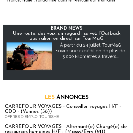
France, Italie : randonnée dans le Mercantour frontalier
BRAND NEWS
Une route, des voix, un regard : suivez l’Outback
australien en direct sur TourMaG
À partir du 24 juillet, TourMaG
suivra une expédition de plus de
5 000 kilomètres à travers...
LES
ANNONCES
CARREFOUR VOYAGES - Conseiller voyages H/F -
CDD - (Vannes (56))
OFFRES D'EMPLOI TOURISME
CARREFOUR VOYAGES - Alternant(e) Chargé(e) de
ressources humaines H/F - (Massy/Evry (91))