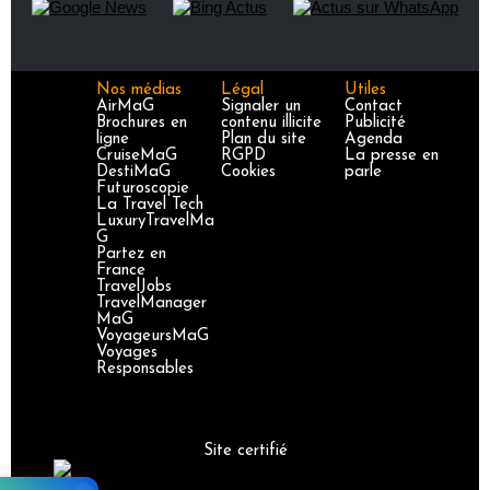
Nos médias
Légal
Utiles
AirMaG
Signaler un
Contact
Brochures en
contenu illicite
Publicité
ligne
Plan du site
Agenda
CruiseMaG
RGPD
La presse en
DestiMaG
Cookies
parle
Futuroscopie
La Travel Tech
LuxuryTravelMa
G
Partez en
France
TravelJobs
TravelManager
MaG
VoyageursMaG
Voyages
Responsables
Site certifié