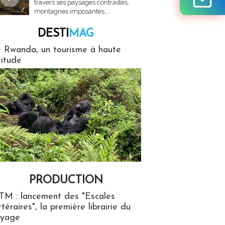
travers ses paysages contrastés,
montagnes imposantes,...
DESTI
MAG
MAG
 Rwanda, un tourisme à haute
titude
PRODUCTION
ion
TM : lancement des "Escales
ttéraires", la première librairie du
oyage