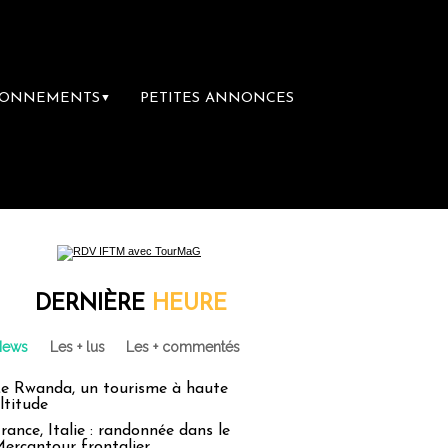
BONNEMENTS
PETITES ANNONCES
▼
DERNIÈRE
HEURE
News
Les + lus
Les + commentés
e Rwanda, un tourisme à haute
ltitude
rance, Italie : randonnée dans le
ercantour frontalier