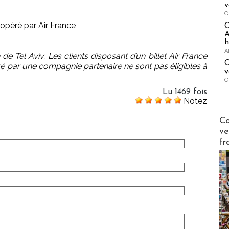
v
O
 opéré par Air France
A
h
A
 de Tel Aviv. Les clients disposant d’un billet Air France
C
é par une compagnie partenaire ne sont pas éligibles à
v
O
Lu 1469 fois
Notez
Publi-n
Co
ve
fr