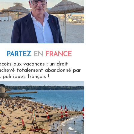
PARTEZ
EN
FRANCE
 en France
accès aux vacances : un droit
achevé totalement abandonné par
s politiques français !