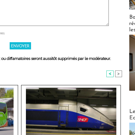
Bo
ré
le
res
x ou diffamatoires seront aussitôt supprimés par le modérateur.
<
>
Distribu
Le
Ed