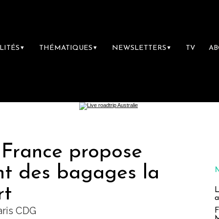
LITÉS
THÉMATIQUES
NEWSLETTERS
TV
A
▼
▼
▼
r France propose
nt des bagages la
rt
L
a
aris CDG
F
M