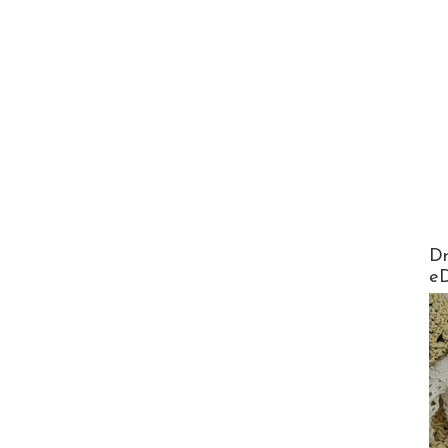
AirMa
Dr
e