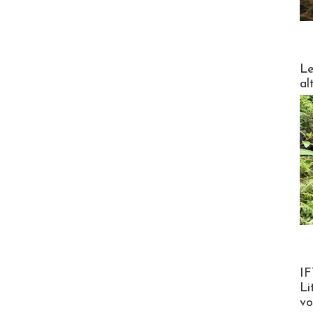
DESTI
Le
al
Product
IF
Li
v