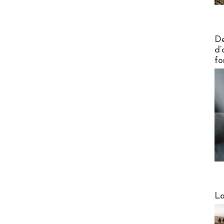
Actus V
De
d’
fo
Webinai
La