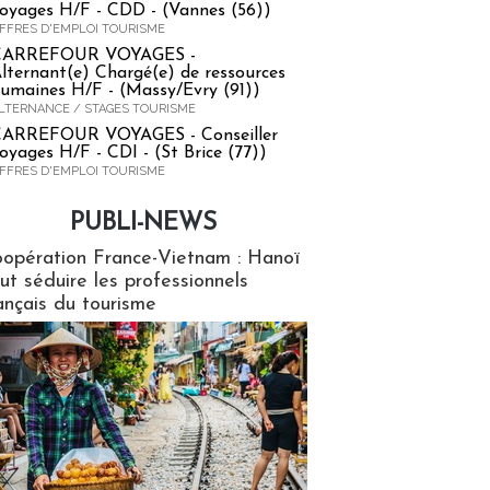
oyages H/F - CDD - (Vannes (56))
FFRES D'EMPLOI TOURISME
CARREFOUR VOYAGES -
lternant(e) Chargé(e) de ressources
umaines H/F - (Massy/Evry (91))
LTERNANCE / STAGES TOURISME
ARREFOUR VOYAGES - Conseiller
oyages H/F - CDI - (St Brice (77))
FFRES D'EMPLOI TOURISME
PUBLI-NEWS
ews
opération France-Vietnam : Hanoï
ut séduire les professionnels
ançais du tourisme