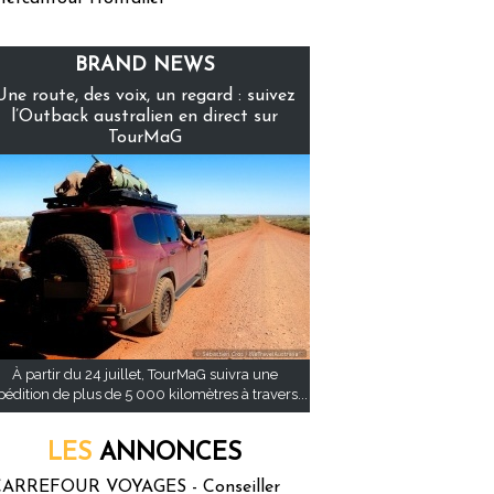
BRAND NEWS
Une route, des voix, un regard : suivez
l’Outback australien en direct sur
TourMaG
À partir du 24 juillet, TourMaG suivra une
pédition de plus de 5 000 kilomètres à travers...
LES
ANNONCES
ARREFOUR VOYAGES - Conseiller