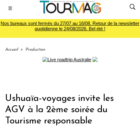
☰
Nos bureaux sont fermés du 27/07 au 16/08. Retour de la newsletter
quotidienne le 24/08/2026. Bel été !
Accueil
>
Production
Ushuaïa-voyages invite les
AGV à la 2ème soirée du
Tourisme responsable