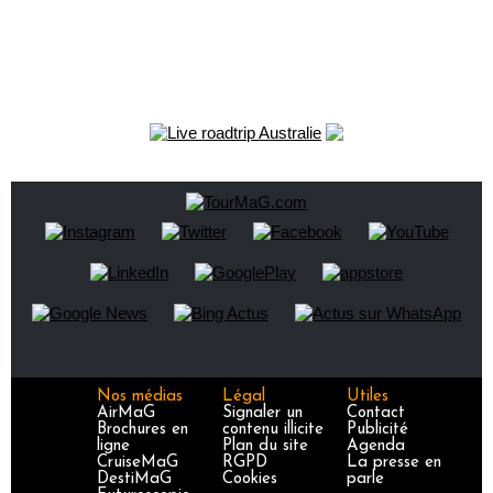
Nos médias
Légal
Utiles
AirMaG
Signaler un
Contact
Brochures en
contenu illicite
Publicité
ligne
Plan du site
Agenda
CruiseMaG
RGPD
La presse en
DestiMaG
Cookies
parle