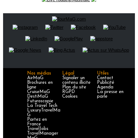
Nos médias
Légal
Utiles
AirMaG
Signaler un
Contact
Brochures en
contenu illicite
Publicité
ligne
Plan du site
Agenda
CruiseMaG
RGPD
La presse en
DestiMaG
Cookies
parle
Futuroscopie
La Travel Tech
LuxuryTravelMa
G
Partez en
France
TravelJobs
TravelManager