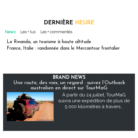
DERNIÈRE
HEURE
News
Les + lus
Les + commentés
Le Rwanda, un tourisme à haute altitude
France, Italie : randonnée dans le Mercantour frontalier
BRAND NEWS
Une route, des voix, un regard : suivez l’Outback
australien en direct sur TourMaG
À partir du 24 juillet, TourMaG
suivra une expédition de plus de
5 000 kilomètres à travers...