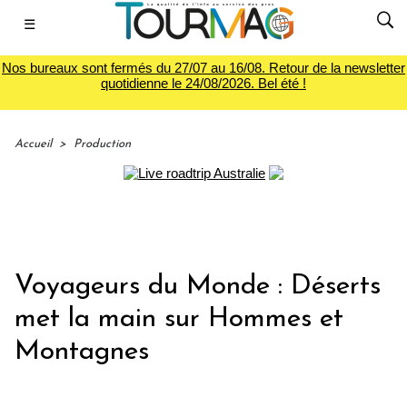
☰
Nos bureaux sont fermés du 27/07 au 16/08. Retour de la newsletter
quotidienne le 24/08/2026. Bel été !
Accueil
>
Production
Voyageurs du Monde : Déserts
met la main sur Hommes et
Montagnes