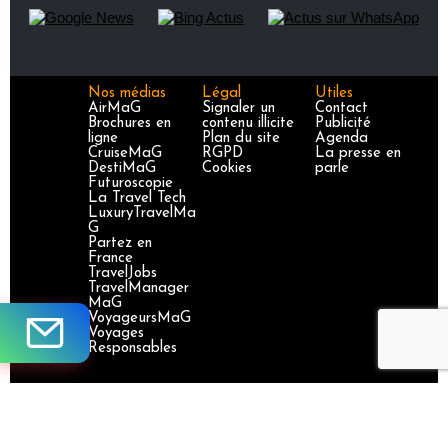
Nos médias
Légal
Utiles
AirMaG
Signaler un
Contact
Brochures en
contenu illicite
Publicité
ligne
Plan du site
Agenda
CruiseMaG
RGPD
La presse en
DestiMaG
Cookies
parle
Futuroscopie
La Travel Tech
LuxuryTravelMa
G
Partez en
France
TravelJobs
TravelManager
MaG
VoyageursMaG
Voyages
Responsables
Site certifié