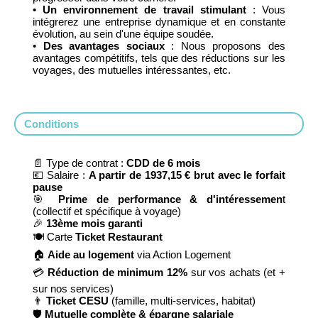
•
Un environnement de travail stimulant
: Vous
intégrerez une entreprise dynamique et en constante
évolution, au sein d'une équipe soudée.
•
Des avantages sociaux
: Nous proposons des
avantages compétitifs, tels que des réductions sur les
voyages, des mutuelles intéressantes, etc.
Conditions
📄 Type de contrat :
CDD de 6 mois
💶 Salaire :
A partir de 1937,15 € brut avec le forfait
pause
🎯
Prime de performance & d'intéressemen
t
(collectif et spécifique à voyage)
🎉
13ème mois garanti
🍽 Carte
Ticket Restaurant
🏠
Aide au logement
via Action Logement
💳
Réduction de minimum 12%
sur vos achats (et +
sur nos services)
👨
Ticket CESU
(famille, multi-services, habitat)
🛡
Mutuelle complète & épargne salariale