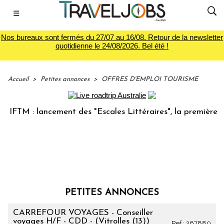
☰
Nos bureaux sont fermés du 27/07 au 16/08. Retour de la newsletter
quotidienne le 24/08/2026. Bel été !
Accueil
>
Petites annonces
>
OFFRES D'EMPLOI TOURISME
 : lancement des "Escales Littéraires", la première librairi
PETITES ANNONCES
CARREFOUR VOYAGES - Conseiller
voyages H/F - CDD - (Vitrolles (13))
Ref : 267880