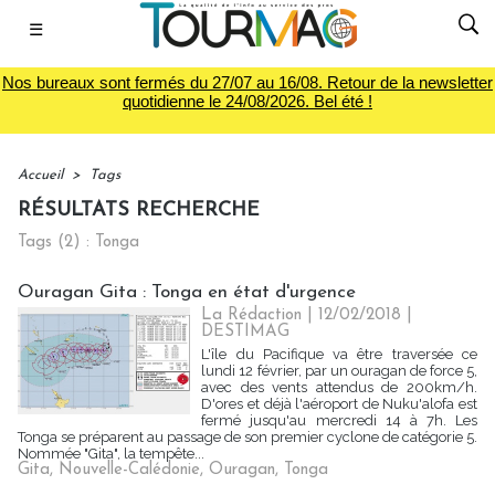
☰
Nos bureaux sont fermés du 27/07 au 16/08. Retour de la newsletter
quotidienne le 24/08/2026. Bel été !
Accueil
>
Tags
RÉSULTATS RECHERCHE
Tags (2) : Tonga
Ouragan Gita : Tonga en état d'urgence
La Rédaction
| 12/02/2018
|
DESTIMAG
L'île du Pacifique va être traversée ce
lundi 12 février, par un ouragan de force 5,
avec des vents attendus de 200km/h.
D'ores et déjà l'aéroport de Nuku'alofa est
fermé jusqu'au mercredi 14 à 7h. Les
Tonga se préparent au passage de son premier cyclone de catégorie 5.
Nommée "Gita", la tempête...
Gita
,
Nouvelle-Calédonie
,
Ouragan
,
Tonga