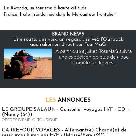
Le Rwanda, un tourisme à haute altitude
France, Italie : randonnée dans le Mercantour frontalier
BRAND NEWS
Une route, des voix, un regard : suivez l’Outback
australien en direct sur TourMaG
À partir du 24 juillet, TourMaG suivra
une expédition de plus de 5 000
kilomètres à travers...
LES
ANNONCES
LE GROUPE SALAUN - Conseiller voyages H/F - CDI -
(Nancy (54))
OFFRES D'EMPLOI TOURISME
CARREFOUR VOYAGES - Alternant(e) Chargé(e) de
ressources humaines H/F - (Massy/Evry (91))