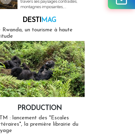
travers ses paysages contrastés,
montagnes imposantes,...
DESTI
MAG
MAG
 Rwanda, un tourisme à haute
titude
PRODUCTION
ion
TM : lancement des "Escales
ttéraires", la première librairie du
oyage