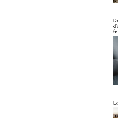
Actus V
De
d’
fo
Webinai
La