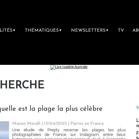
LITÉS
THÉMATIQUES
NEWSLETTERS
TV
A
▼
▼
▼
CHERCHE
elle est la plage la plus célèbre
L
Manon Morelli
| 15/04/2025
|
Partez en France
a
Une étude de Preply recense les plages les plus
F
photographiées de France sur Instagram, entre lieux
M