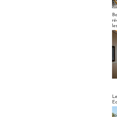
Bo
ré
le
Distribu
Le
Ed