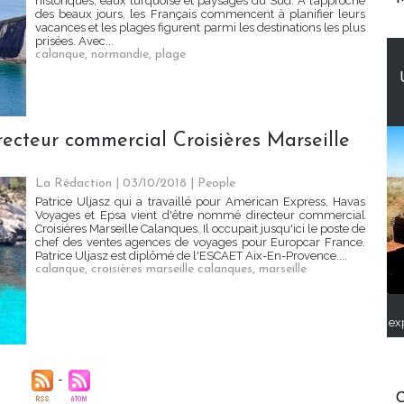
historiques, eaux turquoise et paysages du Sud. À l’approche
des beaux jours, les Français commencent à planifier leurs
vacances et les plages figurent parmi les destinations les plus
prisées. Avec...
calanque
,
normandie
,
plage
recteur commercial Croisières Marseille
La Rédaction
| 03/10/2018
|
People
Patrice Uljasz qui a travaillé pour American Express, Havas
Voyages et Epsa vient d'être nommé directeur commercial
Croisières Marseille Calanques. Il occupait jusqu'ici le poste de
chef des ventes agences de voyages pour Europcar France.
Patrice Uljasz est diplômé de l'ESCAET Aix-En-Provence....
calanque
,
croisières marseille calanques
,
marseille
ex
C