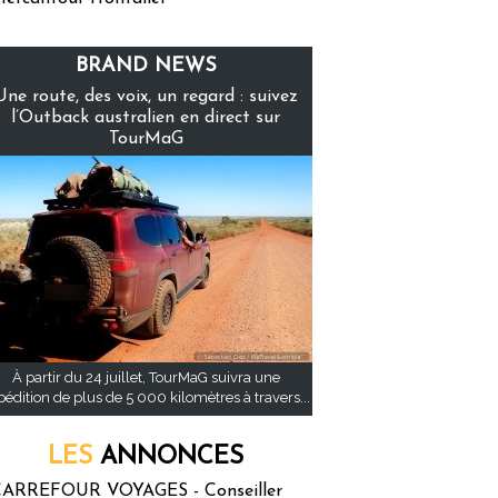
BRAND NEWS
Une route, des voix, un regard : suivez
l’Outback australien en direct sur
TourMaG
À partir du 24 juillet, TourMaG suivra une
pédition de plus de 5 000 kilomètres à travers...
LES
ANNONCES
ARREFOUR VOYAGES - Conseiller