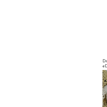
AirMa
Dr
e