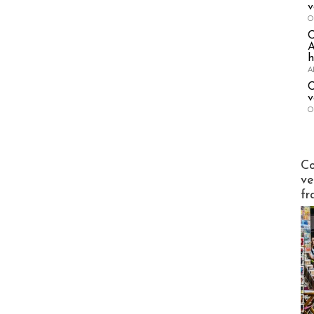
v
O
A
h
A
C
v
O
Publi-n
Co
ve
fr