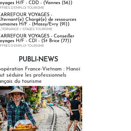
oyages H/F - CDD - (Vannes (56))
FFRES D'EMPLOI TOURISME
CARREFOUR VOYAGES -
lternant(e) Chargé(e) de ressources
umaines H/F - (Massy/Evry (91))
LTERNANCE / STAGES TOURISME
ARREFOUR VOYAGES - Conseiller
oyages H/F - CDI - (St Brice (77))
FFRES D'EMPLOI TOURISME
PUBLI-NEWS
ews
opération France-Vietnam : Hanoï
ut séduire les professionnels
ançais du tourisme