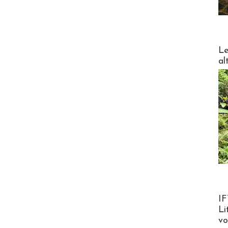
DESTI
Le
al
Product
IF
Li
v