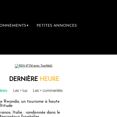
BONNEMENTS
PETITES ANNONCES
▼
DERNIÈRE
HEURE
News
Les + lus
Les + commentés
e Rwanda, un tourisme à haute
ltitude
rance, Italie : randonnée dans le
ercantour frontalier