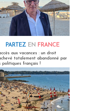
PARTEZ
EN
FRANCE
 en France
accès aux vacances : un droit
achevé totalement abandonné par
s politiques français !