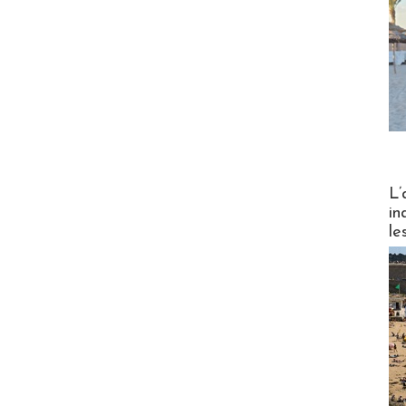
Partez
L’
in
le