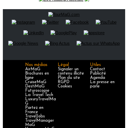
Nos médias
Légal
Utiles
AirMaG
Signaler un
Contact
Brochures en
contenu illicite
Publicité
ligne
Plan du site
Agenda
CruiseMaG
RGPD
La presse en
DestiMaG
Cookies
parle
Futuroscopie
La Travel Tech
LuxuryTravelMa
G
Partez en
France
TravelJobs
TravelManager
MaG