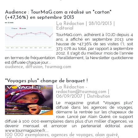
Audience : TourMaG.com a réalisé un "carton"
(+47,36%) en septembre 2013
La Rédaction
| 28/10/2013
|
Editorial
TourMaG.com, adhérent à l’OJD depuis 4
ans, a affiché en septembre 2013 une
hausse de +47.36% de ses visites (*), soit
373 078 au total, par rapport à septembre
2012. Il s'agit du meilleur mois de l'année
en termes de fréquentation. Parallèlement, la Newsletter quotidienne
est diffusée chaque jour...
audience
,
diffusion
,
tourmag.com
''Voyages plus'' change de braquet !
La Rédaction -
redaction@tourmag.com |
06/09/2007
|
Distribution
Le magazine gratuit "Voyages plus"
diffusé dans les agences de voyages,
démarre la rentrée sur les chapeaux de
roue. Lancé par Alain Quéré, ce support
diffusé à 100 000 exemplaires dans plus d'un millier d'agences, va
devenir mensuel et amorcer un partenariat éditorial avec
www.tourmagazine.fr,...
100 000 exemplaires
,
agences de voyages
,
alain quéré
,