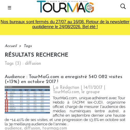
☰
Nos bureaux sont fermés du 27/07 au 16/08. Retour de la newsletter
quotidienne le 24/08/2026. Bel été !
Accueil
>
Tags
RÉSULTATS RECHERCHE
Tags (3) : diffusion
Audience : TourMaG.com a enregistré 540 082 visites
(+13%) en octobre 2017 !
La Rédaction
| 14/11/2017
|
TourMaG.com, le groupe
TourMaG.com, unique adhérent avec Tour
Hebdo à l’ACPM (ex-OJD), organisme
officiel chargé de mesurer l'audience des
médias numériques (entre autre), a
affiché en septembre dernier une hausse
de +14.40% de ses visites, et une progression de 13,6% en octobre soit
la 3e meilleure audience de l'année...
audience
,
diffusion
,
tourmag.com