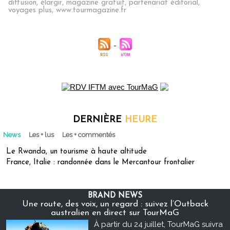
diffusion
,
élargir
,
magazine gratuit
,
partenariat éditorial
,
voyages plus
,
www.tourmagazine.fr
DERNIÈRE
HEURE
News
Les + lus
Les + commentés
Le Rwanda, un tourisme à haute altitude
France, Italie : randonnée dans le Mercantour frontalier
BRAND NEWS
Une route, des voix, un regard : suivez l’Outback
australien en direct sur TourMaG
À partir du 24 juillet, TourMaG suivra