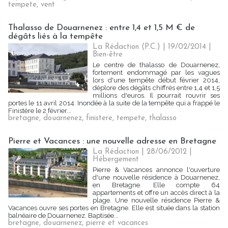
tempete
,
vent
Thalasso de Douarnenez : entre 1,4 et 1,5 M € de
dégâts liés à la tempête
La Rédaction (P.C.) | 19/02/2014
|
Bien-être
Le centre de thalasso de Douarnenez,
fortement endommagé par les vagues
lors d'une tempête début février 2014,
déplore des dégâts chiffrés entre 1,4 et 1,5
millions d'euros. Il pourrait rouvrir ses
portes le 11 avril 2014. Inondée à la suite de la tempête qui a frappé le
Finistère le 2 février...
bretagne
,
douarnenez
,
finistere
,
tempete
,
thalasso
Pierre et Vacances : une nouvelle adresse en Bretagne
La Rédaction
| 28/06/2012
|
Hébergement
Pierre & Vacances annonce l'ouverture
d'une nouvelle résidence à Douarnenez,
en Bretagne. Elle compte 64
appartements et offre un accès direct à la
plage. Une nouvelle résidence Pierre &
Vacances ouvre ses portes en Bretagne. Elle est située dans la station
balnéaire de Douarnenez. Baptisée...
bretagne
,
douarnenez
,
pierre et vacances