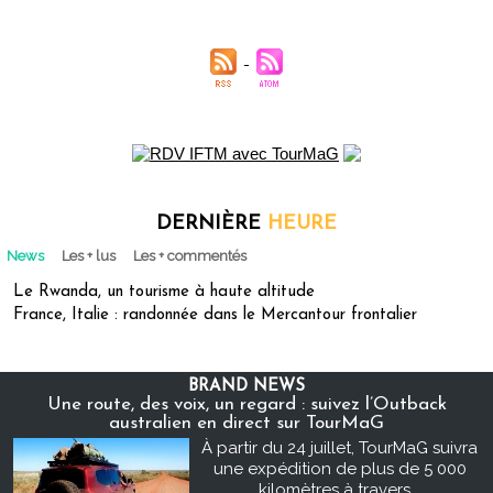
DERNIÈRE
HEURE
News
Les + lus
Les + commentés
Le Rwanda, un tourisme à haute altitude
France, Italie : randonnée dans le Mercantour frontalier
BRAND NEWS
Une route, des voix, un regard : suivez l’Outback
australien en direct sur TourMaG
À partir du 24 juillet, TourMaG suivra
une expédition de plus de 5 000
kilomètres à travers...