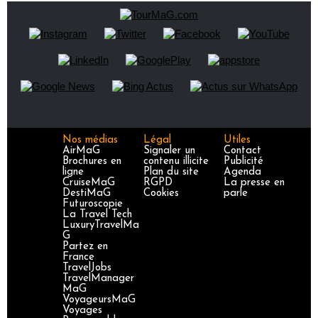
Nos médias
Légal
Utiles
AirMaG
Signaler un
Contact
Brochures en
contenu illicite
Publicité
ligne
Plan du site
Agenda
CruiseMaG
RGPD
La presse en
DestiMaG
Cookies
parle
Futuroscopie
La Travel Tech
LuxuryTravelMa
G
Partez en
France
TravelJobs
TravelManager
MaG
VoyageursMaG
Voyages