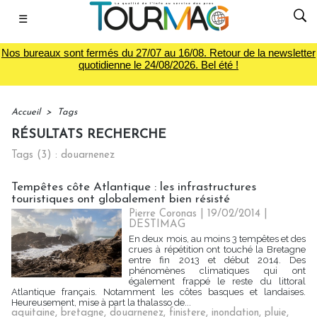
☰
Nos bureaux sont fermés du 27/07 au 16/08. Retour de la newsletter
quotidienne le 24/08/2026. Bel été !
Accueil
>
Tags
RÉSULTATS RECHERCHE
Tags (3) : douarnenez
Tempêtes côte Atlantique : les infrastructures
touristiques ont globalement bien résisté
Pierre Coronas | 19/02/2014
|
DESTIMAG
En deux mois, au moins 3 tempêtes et des
crues à répétition ont touché la Bretagne
entre fin 2013 et début 2014. Des
phénomènes climatiques qui ont
également frappé le reste du littoral
Atlantique français. Notamment les côtes basques et landaises.
Heureusement, mise à part la thalasso de...
aquitaine
,
bretagne
,
douarnenez
,
finistere
,
inondation
,
pluie
,