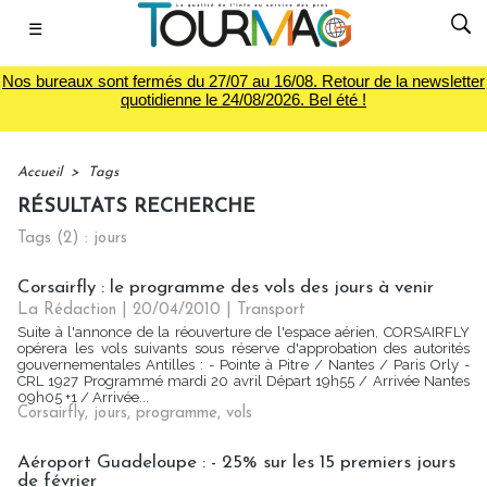
☰
Nos bureaux sont fermés du 27/07 au 16/08. Retour de la newsletter
quotidienne le 24/08/2026. Bel été !
Accueil
>
Tags
RÉSULTATS RECHERCHE
Tags (2) : jours
Corsairfly : le programme des vols des jours à venir
La Rédaction | 20/04/2010
|
Transport
Suite à l'annonce de la réouverture de l'espace aérien, CORSAIRFLY
opérera les vols suivants sous réserve d'approbation des autorités
gouvernementales Antilles : - Pointe à Pitre / Nantes / Paris Orly -
CRL 1927 Programmé mardi 20 avril Départ 19h55 / Arrivée Nantes
09h05 +1 / Arrivée...
Corsairfly
,
jours
,
programme
,
vols
Aéroport Guadeloupe : - 25% sur les 15 premiers jours
de février