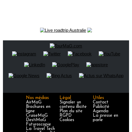
Nos médias
Légal
Utiles
AirMaG
Signaler un
Contact
Brochures en
contenu illicite
Publicité
ligne
Plan du site
Agenda
CruiseMaG
RGPD
La presse en
DestiMaG
Cookies
parle
Futuroscopie
La Travel Tech