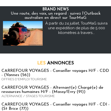
BRAND NEWS
Une route, des voix, un regard : suivez l’Outback
australien en direct sur TourMaG
À partir du 24 juillet, TourMaG suivra
une expédition de plus de 5 000
kilomètres à travers...
LES
ANNONCES
CARREFOUR VOYAGES - Conseiller voyages H/F - CDD
- (Vannes (56))
OFFRES D'EMPLOI TOURISME
CARREFOUR VOYAGES - Alternant(e) Chargé(e) de
ressources humaines H/F - (Massy/Evry (91))
ALTERNANCE / STAGES TOURISME
CARREFOUR VOYAGES - Conseiller voyages H/F - CDI -
(St Brice (77))