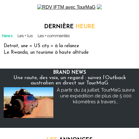
DERNIÈRE
HEURE
News
Les + lus
Les + commentés
Detroit, une « US city » à la relance
Le Rwanda, un tourisme à haute altitude
BRAND NEWS
Une route, des voix, un regard : suivez l’Outback
australien en direct sur TourMaG
À partir du 24 juillet, TourMaG suivra
une expédition de plus de 5 000
kilomètres à travers...