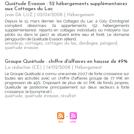
Quiétude Evasion : 52 hébergements supplémentaires
aux Cottages du Lac
Jean DA LUZ | 02/04/2008
|
Hébergement
Depuis le 15 mars dernier, les Cottages du Lac à Coly (Dordogne)
comptent désormais 74 appartements (52 hébergements
supplémentaires), répartis en cottages individuels ou mitoyens (sur
pilotis ou dans le parc) se situent entre eau et forêt. Le domaine
périgourdin de Quiétude Evasion s’étend...
amadeus
,
cottages
,
cottages du lac
,
dordogne
,
périgord
,
quiétude évasion
Groupe Quiétude : chiffre d'affaires en hausse de 49%
La rédaction (CE) | 14/02/2008
|
Hébergement
Le Groupe Quiétude a connu une année 2007 de forte croissance sur
toutes ses activités avec un chiffre d'affaires groupe de 77 M€ en
progression de 49%. Disposant de plus de 10 M€ de fonds propres,
Quiétude se positionne principalement sur deux secteurs à forte
croissance, le tourisme et l...
quiétude
,
quiétude évasion
,
résultat