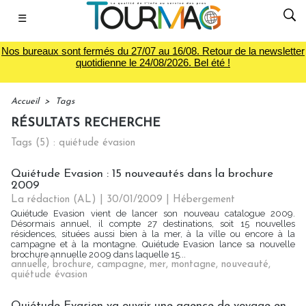
☰
Nos bureaux sont fermés du 27/07 au 16/08. Retour de la newsletter
quotidienne le 24/08/2026. Bel été !
Accueil
>
Tags
RÉSULTATS RECHERCHE
Tags (5) : quiétude évasion
Quiétude Evasion : 15 nouveautés dans la brochure
2009
La rédaction (AL) | 30/01/2009
|
Hébergement
Quiétude Evasion vient de lancer son nouveau catalogue 2009.
Désormais annuel, il compte 27 destinations, soit 15 nouvelles
résidences, situées aussi bien à la mer, à la ville ou encore à la
campagne et à la montagne. Quiétude Evasion lance sa nouvelle
brochure annuelle 2009 dans laquelle 15...
annuelle
,
brochure
,
campagne
,
mer
,
montagne
,
nouveauté
,
quiétude évasion
Quiétude Evasion va ouvrir une agence de voyage en