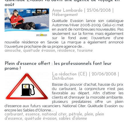
août
Anne Lombardo | 25/06/2008
|
Hébergement
Quiétude Evasion lance son catalogue
Automne/Hiver 2008-2009. Celui-ci met
en avant de nombreuses nouveautés. Pas
seulement sur la forme, mais également
sur le fond avec l'ouverture d'une
nouvelle résidence en Savoie. La marque a également annoncé
l'ouverture prochaine de sa propre agence de...
ainouche
,
quiétude évasion
,
résidence
,
tourisme
Plein d'essence offert : les professionnels font leur
promo !
La rédaction (CE) | 20/06/2008
|
Distribution
Baisse du pouvoir d'achat, hausse du prix
du carburant, la conjoncture n'est pas
favorable au départ. Afin d'attirer les
clients et d'enrayer la morosité ambiante,
plusieurs prestataires offre un plein
d'essence aux futurs vacanciers. National Citer, Quiétude Evasion ou
encore les Sables d'Olonne...
carburant
,
essence
,
national citer
,
pétrole
,
plein
,
plein
d'essence
,
quiétude évasion
,
sables d'olonne