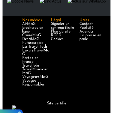
Nos médias
Légal
Utiles
AirMaG
Signaler un
Contact
Brochures en
contenu illicite
Publicité
ligne
Plan du site
Agenda
CruiseMaG
RGPD
La presse en
DestiMaG
Cookies
parle
Futuroscopie
La Travel Tech
LuxuryTravelMa
G
Partez en
France
TravelJobs
TravelManager
MaG
VoyageursMaG
Voyages
Responsables
Site certifié