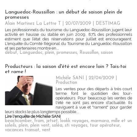
Languedoc-Roussillon : un début de saison plein de
promesses
Alain Martinez La Lettre T | 20/07/2009
|
DESTIMAG
Les professionnels du tourisme du Languedoc-Roussillon jugent leur
activité en hausse ou stable en juin 2009. 87% des professionnels
estiment que l’état des réservations pour juillet est encourageant.
L'enquête du Comité Régional du Tourisme du Languedoc-Roussillon
et ses partenaires montre en...
début
,
Languedoc
,
plein
,
promesses
,
Roussillon
,
saison
Producteurs : la saison d'été est encore loin ? Tais-toi
et rame !
Michèle SANI | 22/04/2009
|
Production
Les ventes pour des départs à très court
terme font le quotidien des tour-
opérateurs. Pour beaucoup les ventes de
l'été ne sont pas encore d'actualité. Ils
naviguent à vue et "rament" pour garder
leurs stocks le plus longtemps possible...
Lire l'enquête de Michèle SANI
beachcomber
,
fram
,
jetset
,
lookk voyages
,
marmara
,
mille et un
soleils
,
plein
,
plein vent
,
soléa
,
sti voyages
,
tour opérateur
,
vacances transat
,
vent