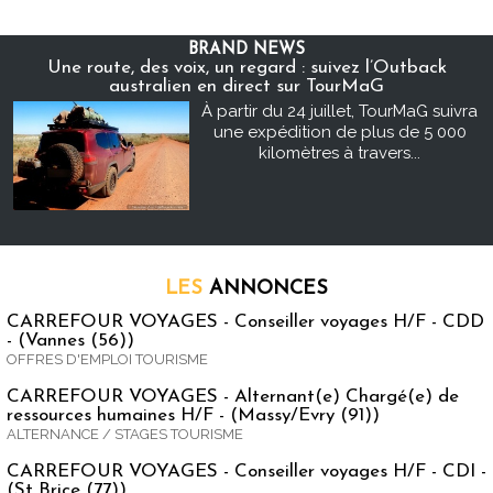
BRAND NEWS
Une route, des voix, un regard : suivez l’Outback
australien en direct sur TourMaG
À partir du 24 juillet, TourMaG suivra
une expédition de plus de 5 000
kilomètres à travers...
LES
ANNONCES
CARREFOUR VOYAGES - Conseiller voyages H/F - CDD
- (Vannes (56))
OFFRES D'EMPLOI TOURISME
CARREFOUR VOYAGES - Alternant(e) Chargé(e) de
ressources humaines H/F - (Massy/Evry (91))
ALTERNANCE / STAGES TOURISME
CARREFOUR VOYAGES - Conseiller voyages H/F - CDI -
(St Brice (77))