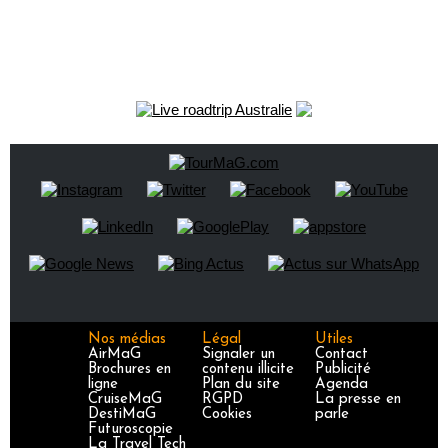
Nos médias
Légal
Utiles
AirMaG
Signaler un
Contact
Brochures en
contenu illicite
Publicité
ligne
Plan du site
Agenda
CruiseMaG
RGPD
La presse en
DestiMaG
Cookies
parle
Futuroscopie
La Travel Tech