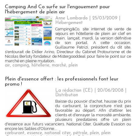
Camping And Co surfe sur l'engouement pour
l'hébergement de plein air
Anne Lombardo | 25/03/2009
|
Hébergement
Camping&Co, site internet de vente de
séjours en hôtellerie de plein air clef en
main, lançait, mardi, la version définitive
de son portail. A cette occasion,
Guillaume Patrizi, président du dit site,
s'entourait de Didier Arino, Directeur du Cabinet Protourisme et de
Nicolas Berloty fondateur de Mistergooddeal pour faire le point sur ce
marché en pleine mutation.
air
,
camping
,
hôtellerie
,
marché
,
plein
Plein d'essence offert : les professionnels font leur
promo !
La rédaction (CE) | 20/06/2008
|
Distribution
Baisse du pouvoir d'achat, hausse du prix
du carburant, la conjoncture n'est pas
favorable au départ. Afin d'attirer les
clients et d'enrayer la morosité ambiante,
plusieurs prestataires offre un plein
d'essence aux futurs vacanciers. National Citer, Quiétude Evasion ou
encore les Sables d'Olonne...
carburant
,
essence
,
national citer
,
pétrole
,
plein
,
plein