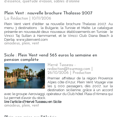
d'essence
,
quiétude évasion
,
sables d'olonne
Plein Vent : nouvelle brochure Thalasso 2007
La Rédaction
| 10/11/2006
Plein Vent vient d'éditer sa nouvelle brochure Thalasso 2007. Au
menu 3 destinations : la Bulgarie, la Tunisie et Malte. Le catalogue
présente en nouveauté deux nouveaux établissements en Tunisie : le
Vincci Taj Sultan à Hammamet, et le Vincci Club Diana Beach à
Djerba. www.pleinvent.com
amadeus
,
plein
,
vent
Sicile : Plein Vent vend 565 euros la semaine en
pension complète
Hervé Tusseau -
redaction@tourmag.com |
26/10/2006
|
Production
Premier affréteur de la région Provence
Alpes côte d’Azur, Plein Vent Voyage vise
les 5 000 passagers, dès 2007, sur la
destination sicilienne, grâce à un accord
avec le groupe Aeroviaggi, opérateur du Club hôtel Plaia d’Himera qui
lui permet d’avoir du stock.
lire l'article d'Hervé Tusseau en Sicile
amadeus
,
plein
,
vent