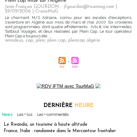
Plein cap mise sur l'Algérie
Jean-François GOURDON - jfgourdon@tourmag.com |
29/09/2006
|
CruiseMaG
Le charmant M/S Adriana, connu pour ses escales d'exceptions,
s'aventure en Algérie aux mois de mars et mai 2007. Six croisières
sont programmées, dont quatre affrètements : Arts & Vie, Intermedes,
Taitbout Voyages, et deux réalisées par Plein Cap. Le tour opérateur
Plein Cap a toujours été...
amadeus
,
cap
,
plein
,
plein cap
,
pleincap algérie
DERNIÈRE
HEURE
News
Les + lus
Les + commentés
Le Rwanda, un tourisme à haute altitude
France, Italie : randonnée dans le Mercantour frontalier