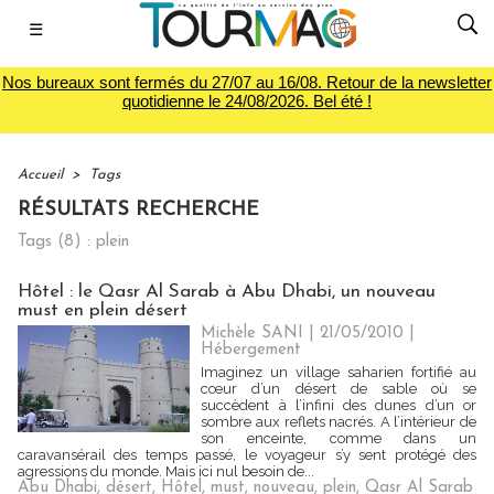
☰
Nos bureaux sont fermés du 27/07 au 16/08. Retour de la newsletter
quotidienne le 24/08/2026. Bel été !
Accueil
>
Tags
RÉSULTATS RECHERCHE
Tags (8) : plein
Hôtel : le Qasr Al Sarab à Abu Dhabi, un nouveau
must en plein désert
Michèle SANI | 21/05/2010
|
Hébergement
Imaginez un village saharien fortifié au
cœur d’un désert de sable où se
succèdent à l’infini des dunes d’un or
sombre aux reflets nacrés. A l’intérieur de
son enceinte, comme dans un
caravansérail des temps passé, le voyageur s’y sent protégé des
agressions du monde. Mais ici nul besoin de...
Abu Dhabi
,
désert
,
Hôtel
,
must
,
nouveau
,
plein
,
Qasr Al Sarab