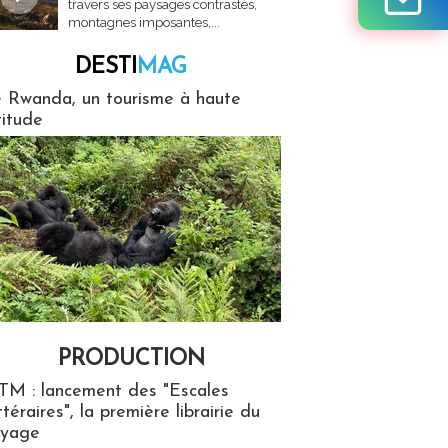
travers ses paysages contrastés,
montagnes imposantes,...
DESTI
MAG
MAG
 Rwanda, un tourisme à haute
titude
PRODUCTION
ion
TM : lancement des "Escales
ttéraires", la première librairie du
oyage