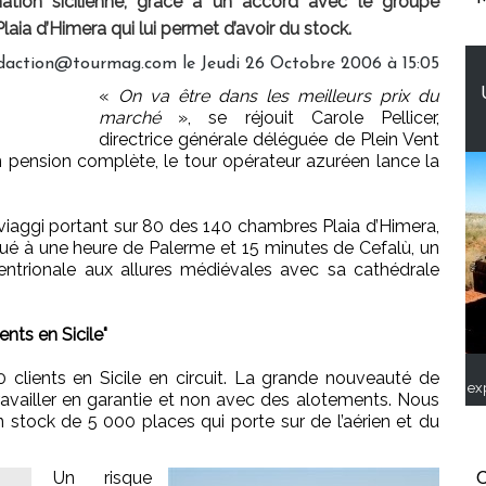
nation sicilienne, grâce à un accord avec le groupe
laia d’Himera qui lui permet d’avoir du stock.
edaction@tourmag.com le Jeudi 26 Octobre 2006 à 15:05
«
On va être dans les meilleurs prix du
marché
», se réjouit Carole Pellicer,
directrice générale déléguée de Plein Vent
 pension complète, le tour opérateur azuréen lance la
viaggi portant sur 80 des 140 chambres Plaia d’Himera,
itué à une heure de Palerme et 15 minutes de Cefalù, un
tentrionale aux allures médiévales avec sa cathédrale
nts en Sicile"
lients en Sicile en circuit. La grande nouveauté de
ex
ravailler en garantie et non avec des alotements. Nous
stock de 5 000 places qui porte sur de l’aérien et du
Un risque
C