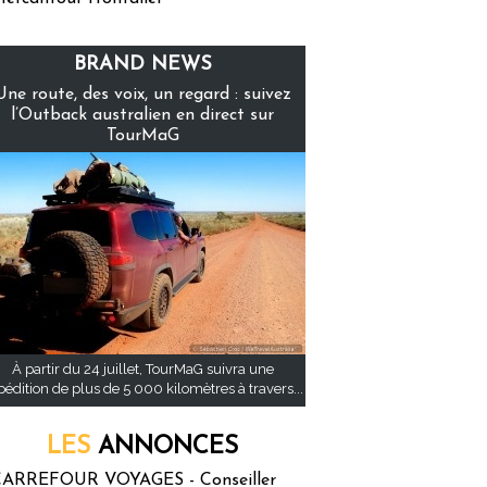
BRAND NEWS
Une route, des voix, un regard : suivez
l’Outback australien en direct sur
TourMaG
À partir du 24 juillet, TourMaG suivra une
pédition de plus de 5 000 kilomètres à travers...
LES
ANNONCES
ARREFOUR VOYAGES - Conseiller