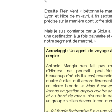
».
Ensuite, Plein Vent « bétonne le mar
Lyon et Nice de mi-avril à fin sep
précise sur la manière dont l’offre sic
Mais je suis confiante car la Sicile
une destination à la fois balnéaire et 
notre segment de marché. »
Aeroviaggi : Un agent de voyage à 
empire
Antonio Mangia n’en fait pas my
d’Himera ne pourrait peut-ê
beaucoup d’hôtels italiens) revendiq
quatre étoiles qu’il arbore fièremen
en pierre blonde. «
Mais il est 
l’avons en gestion depuis quatre ans
et au bord de mer
», résume le pa
un groupe sicilien devenu incontourn
«
J’ai fondé l’entreprise il y a une 