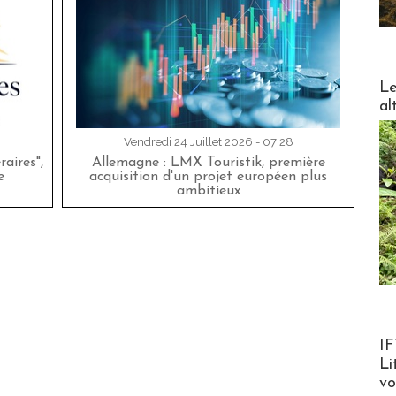
DESTI
Le
al
Vendredi 24 Juillet 2026 - 07:28
aires",
Allemagne : LMX Touristik, première
e
acquisition d'un projet européen plus
ambitieux
Product
IF
Li
v