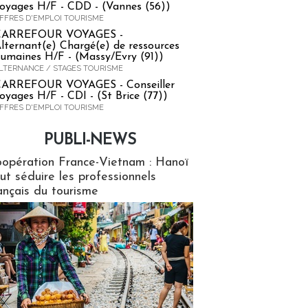
oyages H/F - CDD - (Vannes (56))
FFRES D'EMPLOI TOURISME
CARREFOUR VOYAGES -
lternant(e) Chargé(e) de ressources
umaines H/F - (Massy/Evry (91))
LTERNANCE / STAGES TOURISME
ARREFOUR VOYAGES - Conseiller
oyages H/F - CDI - (St Brice (77))
FFRES D'EMPLOI TOURISME
PUBLI-NEWS
ews
opération France-Vietnam : Hanoï
ut séduire les professionnels
ançais du tourisme