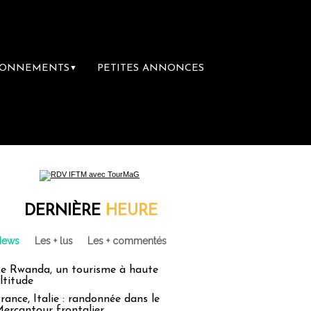
BONNEMENTS
PETITES ANNONCES
▼
DERNIÈRE
HEURE
News
Les + lus
Les + commentés
e Rwanda, un tourisme à haute
ltitude
rance, Italie : randonnée dans le
ercantour frontalier