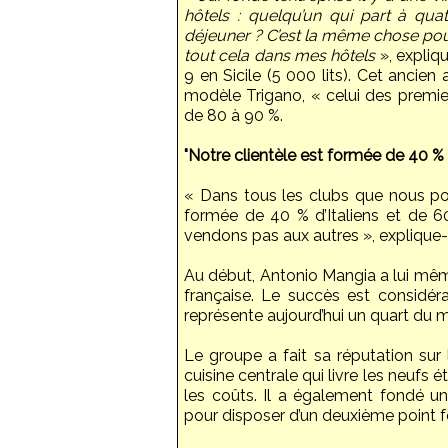
hôtels : quelqu’un qui part à quat
déjeuner ? C’est la même chose pour
tout cela dans mes hôtels
», expliq
9 en Sicile (5 000 lits). Cet ancie
modèle Trigano, « celui des premi
de 80 à 90 %.
"Notre clientèle est formée de 40 % d
« Dans tous les clubs que nous pos
formée de 40 % d’Italiens et de 60
vendons pas aux autres », explique-t
Au début, Antonio Mangia a lui même 
française. Le succès est considéra
représente aujourd’hui un quart du ma
Le groupe a fait sa réputation sur
cuisine centrale qui livre les neufs 
les coûts. Il a également fondé u
pour disposer d’un deuxième point f