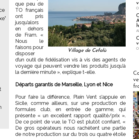
v
que peu de
O
nce
TO français
ont pris
xe"
A
jusqu’alors
h
en dehors
A
de Fram. «
C
Nous le
v
faisons pour
O
Village de Cefalù
disposer
d’un outil de fidélisation vis à vis des agents de
voyage qui peuvent vendre les produits jusqu’à
Publi-n
la dernière minute », explique t-elle.
Co
ve
Départs garantis de Marseille, Lyon et Nice
fr
t
Pour faire la différence, Plein Vent s’appuie en
Sicile, comme ailleurs, sur une production de
n
formules club, en entrée de gamme, qui
présente « un excellent rapport qualité/prix ».
De ce point de vue, le TO est plutôt confiant. «
De gros opérateurs nous rachètent une partie
de notre production sur du trois ou quatre étoile