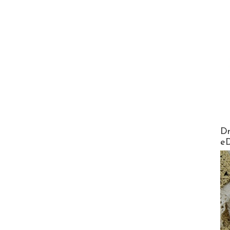
AirMa
Dr
e