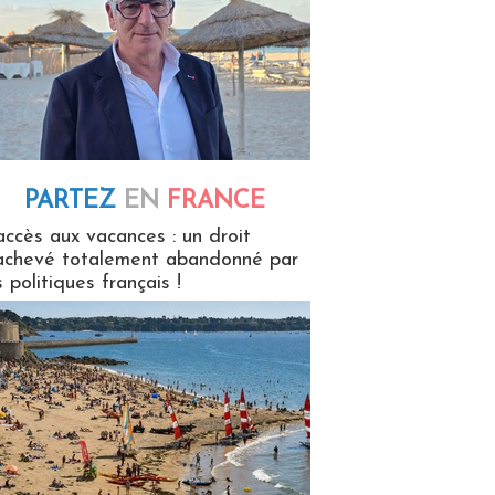
PARTEZ
EN
FRANCE
 en France
accès aux vacances : un droit
achevé totalement abandonné par
s politiques français !