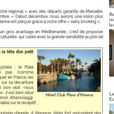
ché régional » avec des départs garantis de Marseille,
Bo
tembre. « Début décembre, nous aurons une vision plus
ré
ilienne est perçue grâce à notre offre « early booking ».
le
 a un gros avantage en Méditerranée : c‘est de proposer
culturelle, qui cadre avec la grande sensibilité au prix de
la tête d’un petit
stère : le Plaia
tre pas (comme
uer, en France, les
t sur sa devanture
en bon état -nous
- il est bien situé
Distribu
Le
Hôtel Club Plaia d'Himera
tron d’Aeroviaggi,
Ed
able sur le réceptif.
vingtaine d’année. A l’époque, j’étais fort mécontent des