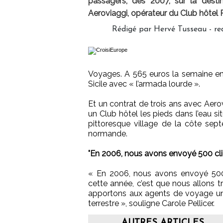
passagers, dès 2007, sur la desti
Aeroviaggi, opérateur du Club hôtel P
Rédigé par Hervé Tusseau - r
Voyages. A 565 euros la semaine en
Sicile avec « l’armada lourde ».
Et un contrat de trois ans avec Aero
un Club hôtel les pieds dans l’eau s
pittoresque village de la côte sep
normande.
"En 2006, nous avons envoyé 500 clie
« En 2006, nous avons envoyé 500 c
cette année, c’est que nous allons t
apportons aux agents de voyage un 
terrestre », souligne Carole Pellicer.
AUTRES ARTICLES