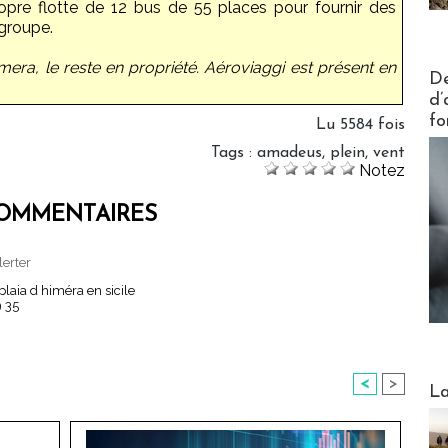
propre flotte de 12 bus de 55 places pour fournir des
 groupe.
mera, le reste en propriété. Aéroviaggi est présent en
Actus V
De
d’
fo
Lu 5584 fois
Tags
:
amadeus
,
plein
,
vent
Notez
OMMENTAIRES
lerter
plaia d himéra en sicile
 35
<
>
Webinai
La