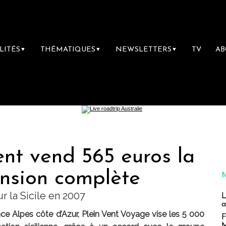
LITÉS
THÉMATIQUES
NEWSLETTERS
TV
A
▼
▼
▼
Vent vend 565 euros la
nsion complète
r la Sicile en 2007
L
a
nce Alpes côte d’Azur, Plein Vent Voyage vise les 5 000
F
M