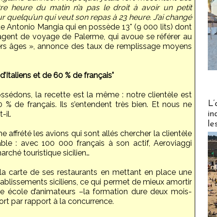
re heure du matin n’a pas le droit à avoir un petit
 quelqu’un qui veut son repas à 23 heure. J’ai changé
ue Antonio Mangia qui en possède 13* (9 000 lits) dont
n agent de voyage de Palerme, qui avoue se référer au
ers âges », annonce des taux de remplissage moyens
’Italiens et de 60 % de français"
sédons, la recette est la même : notre clientèle est
Partez
L’
 % de français. Ils s’entendent très bien. Et nous ne
in
-il.
le
affrété les avions qui sont allés chercher la clientèle
ble : avec 100 000 français à son actif, Aeroviaggi
rché touristique sicilien…
 la carte de ses restaurants en mettant en place une
établissements siciliens, ce qui permet de mieux amortir
ne école d’animateurs –la formation dure deux mois-
ort par rapport à la concurrence.