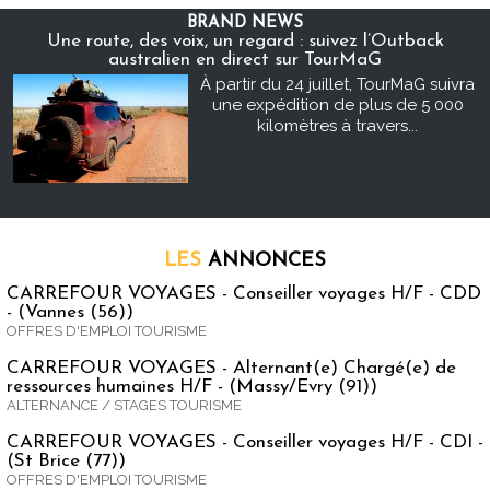
BRAND NEWS
Une route, des voix, un regard : suivez l’Outback
australien en direct sur TourMaG
À partir du 24 juillet, TourMaG suivra
une expédition de plus de 5 000
kilomètres à travers...
LES
ANNONCES
CARREFOUR VOYAGES - Conseiller voyages H/F - CDD
- (Vannes (56))
OFFRES D'EMPLOI TOURISME
CARREFOUR VOYAGES - Alternant(e) Chargé(e) de
ressources humaines H/F - (Massy/Evry (91))
ALTERNANCE / STAGES TOURISME
CARREFOUR VOYAGES - Conseiller voyages H/F - CDI -
(St Brice (77))
OFFRES D'EMPLOI TOURISME