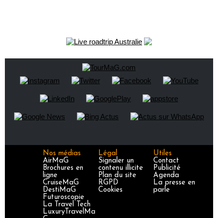
Nos médias
Légal
Utiles
AirMaG
Signaler un
Contact
Brochures en
contenu illicite
Publicité
ligne
Plan du site
Agenda
CruiseMaG
RGPD
La presse en
DestiMaG
Cookies
parle
Futuroscopie
La Travel Tech
LuxuryTravelMa