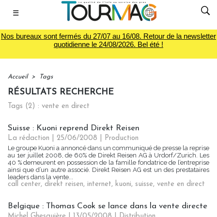
☰
Nos bureaux sont fermés du 27/07 au 16/08. Retour de la newsletter
quotidienne le 24/08/2026. Bel été !
Accueil
>
Tags
RÉSULTATS RECHERCHE
Tags (2) : vente en direct
Suisse : Kuoni reprend Direkt Reisen
La rédaction | 25/06/2008
|
Production
Le groupe Kuoni a annoncé dans un communiqué de presse la reprise
au 1er juillet 2008, de 60% de Direkt Reisen AG à Urdorf/Zurich. Les
40 % demeurent en possession de la famille fondatrice de l’entreprise
ainsi que d’un autre associé. Direkt Reisen AG est un des prestataires
leaders dans la vente...
call center
,
direkt reisen
,
internet
,
kuoni
,
suisse
,
vente en direct
Belgique : Thomas Cook se lance dans la vente directe
Michel Ghesquière | 13/05/2008
|
Distribution