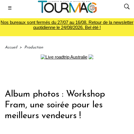
☰
Nos bureaux sont fermés du 27/07 au 16/08. Retour de la newsletter
quotidienne le 24/08/2026. Bel été !
Accueil
>
Production
Album photos : Workshop
Fram, une soirée pour les
meilleurs vendeurs !