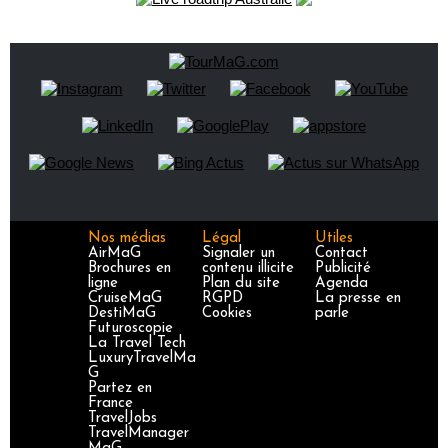
Nos médias
Légal
Utiles
AirMaG
Signaler un
Contact
Brochures en
contenu illicite
Publicité
ligne
Plan du site
Agenda
CruiseMaG
RGPD
La presse en
DestiMaG
Cookies
parle
Futuroscopie
La Travel Tech
LuxuryTravelMa
G
Partez en
France
TravelJobs
TravelManager