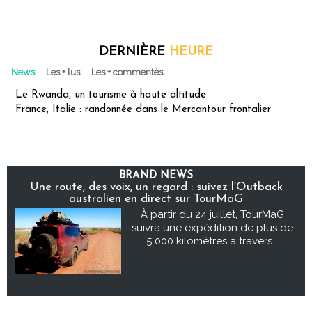
DERNIÈRE
HEURE
News
Les + lus
Les + commentés
Le Rwanda, un tourisme à haute altitude
France, Italie : randonnée dans le Mercantour frontalier
BRAND NEWS
Une route, des voix, un regard : suivez l’Outback
australien en direct sur TourMaG
À partir du 24 juillet, TourMaG
suivra une expédition de plus de
5 000 kilomètres à travers...