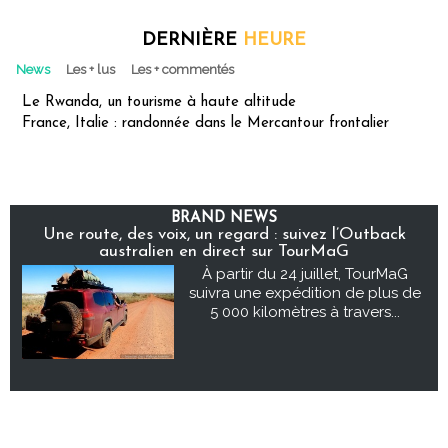
DERNIÈRE
HEURE
News
Les + lus
Les + commentés
Le Rwanda, un tourisme à haute altitude
France, Italie : randonnée dans le Mercantour frontalier
BRAND NEWS
Une route, des voix, un regard : suivez l’Outback
australien en direct sur TourMaG
À partir du 24 juillet, TourMaG
suivra une expédition de plus de
5 000 kilomètres à travers...