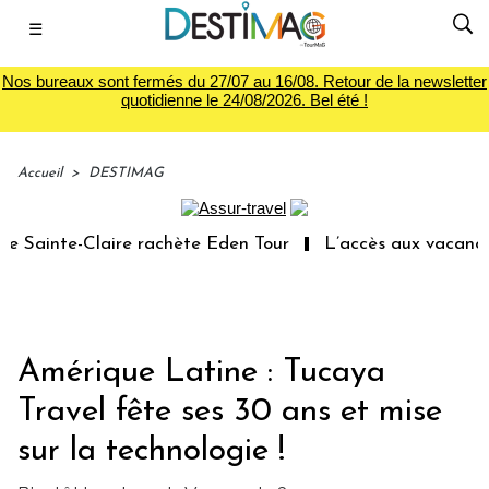
☰
Nos bureaux sont fermés du 27/07 au 16/08. Retour de la newsletter
quotidienne le 24/08/2026. Bel été !
Accueil
>
DESTIMAG
ainte-Claire rachète Eden Tour
L’accès aux vacances : 
Amérique Latine : Tucaya
Travel fête ses 30 ans et mise
sur la technologie !