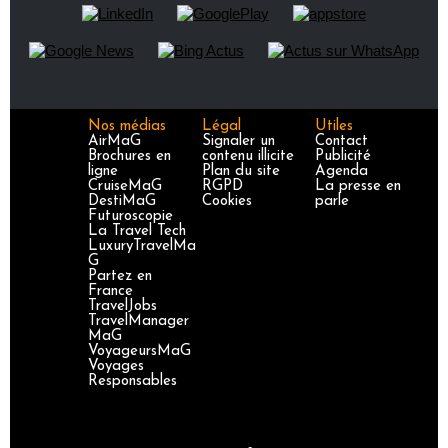
Nos médias
Légal
Utiles
AirMaG
Signaler un
Contact
Brochures en
contenu illicite
Publicité
ligne
Plan du site
Agenda
CruiseMaG
RGPD
La presse en
DestiMaG
Cookies
parle
Futuroscopie
La Travel Tech
LuxuryTravelMa
G
Partez en
France
TravelJobs
TravelManager
MaG
VoyageursMaG
Voyages
Responsables