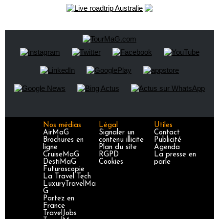
Nos médias
Légal
Utiles
AirMaG
Signaler un
Contact
Brochures en
contenu illicite
Publicité
ligne
Plan du site
Agenda
CruiseMaG
RGPD
La presse en
DestiMaG
Cookies
parle
Futuroscopie
La Travel Tech
LuxuryTravelMa
G
Partez en
France
TravelJobs