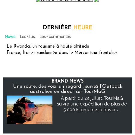
DERNIÈRE
HEURE
News
Les + lus
Les + commentés
Le Rwanda, un tourisme à haute altitude
France, Italie : randonnée dans le Mercantour frontalier
BRAND NEWS
Une route, des voix, un regard : suivez l’Outback
australien en direct sur TourMaG
À partir du 24 juillet, TourMaG
suivra une expédition de plus de
5 000 kilomètres à travers...