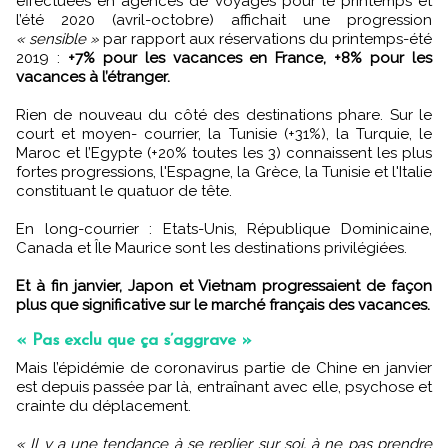
effectuées en agences de voyages pour le printemps et
l’été 2020 (avril-octobre) affichait une progression
« sensible »
par rapport aux réservations du printemps-été
2019 :
+7% pour les vacances en France, +8% pour les
vacances à l’étranger.
Rien de nouveau du côté des destinations phare. Sur le
court et moyen- courrier, la Tunisie (+31%), la Turquie, le
Maroc et l’Egypte (+20% toutes les 3) connaissent les plus
fortes progressions, l'Espagne, la Grèce, la Tunisie et l'Italie
constituant le quatuor de tête.
En long-courrier : Etats-Unis, République Dominicaine,
Canada et Île Maurice sont les destinations privilégiées.
Et à fin janvier, Japon et Vietnam progressaient de façon
plus que significative sur le marché français des vacances.
« Pas exclu que ça s’aggrave »
Mais l’épidémie de coronavirus partie de Chine en janvier
est depuis passée par là, entraînant avec elle, psychose et
crainte du déplacement.
« Il y a une tendance à se replier sur soi, à ne pas prendre