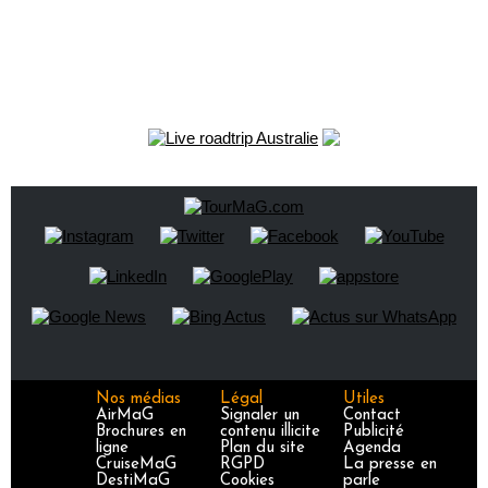
Nos médias
Légal
Utiles
AirMaG
Signaler un
Contact
Brochures en
contenu illicite
Publicité
ligne
Plan du site
Agenda
CruiseMaG
RGPD
La presse en
DestiMaG
Cookies
parle